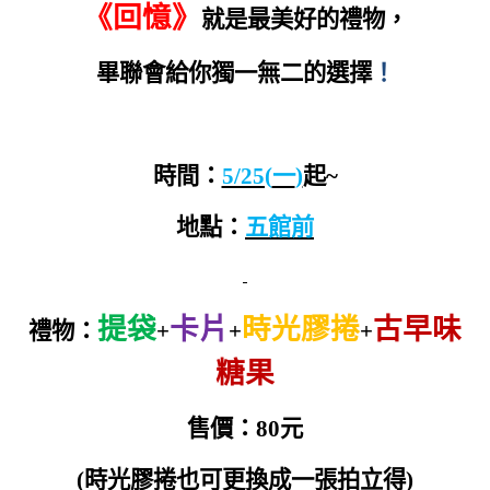
《回憶》
就是最美好的禮物，
畢聯會給你獨一無二的選擇
！
時間：
5/25(
一
)
起
~
地點：
五館前
提袋
卡片
時光膠捲
古早味
禮物：
+
+
+
糖果
售價：
80
元
(
時光膠捲也可更換成一張拍立得
)