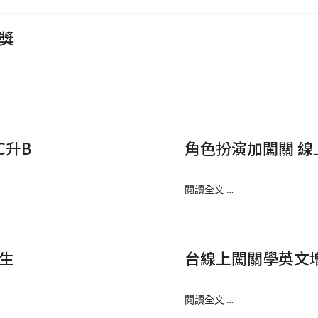
獎
C升B
角色扮演加闖關 
閱讀全文 …
學生
台線上闖關學英文
閱讀全文 …