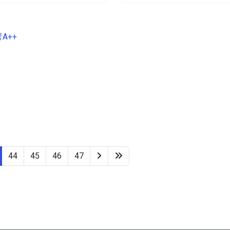
A++
44
45
46
47