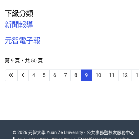
下級分類
新聞報導
元智電子報
第 9 頁，共 50 頁
4
5
6
7
8
9
10
11
12
1
© 2026 元智大學 Yuan Ze University - 公共事務暨校友服務中心