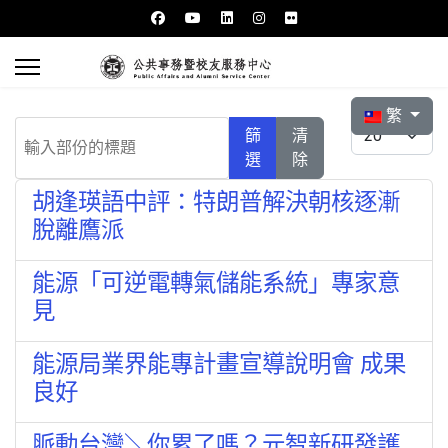
選擇你的語言
繁
輸入部份的標題
每頁顯示條數
篩
清
選
除
胡逢瑛語中評：特朗普解決朝核逐漸
脫離鷹派
能源「可逆電轉氣儲能系統」專家意
見
能源局業界能專計畫宣導說明會 成果
良好
脈動台灣＼你累了嗎？元智新研發護