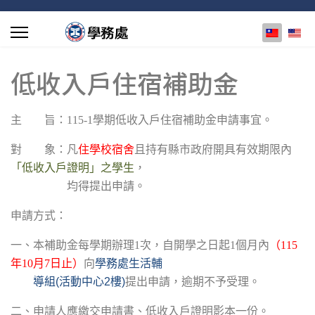
選擇你的
低收入戶住宿補助金
主 旨：
115-1
學期低收入戶住宿補助金申請事宜。
對 象：凡
住學校宿舍
且持有縣市政府開具有效期限內
「低收入戶證明」之學生
，
均得提出申請。
申請方式：
一、本補助金每學期辦理
1
次，自開學之日起
1
個月內
（
115
年
10
月
7
日止）
向
學務處生活輔
導組(活動中心2樓)
提出申請，逾期不予受理。
二、申請人應繳交申請書
、低收入戶證明影本一份。