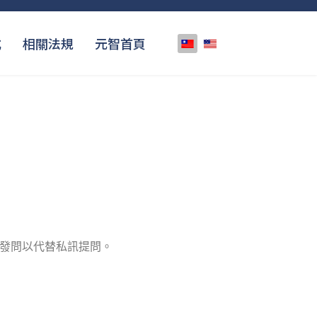
選擇你的語言
式
相關法規
元智首頁
群發問以代替私訊提問。