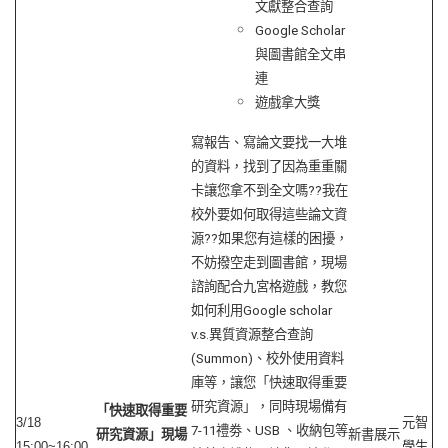
文獻整合查詢
Google Scholar
與圖書館全文串
連
遊戲拿大獎
寫報告、寫論文要找一大堆
的資料，找到了因為重重關
卡讓您拿不到全文嗎??我在
校外要如何取得這些論文資
源??如果您有這樣的困擾，
不妨撥空走到圖書館，現場
諮詢配合九宮格遊戲，教您
如何利用Google scholar
v.s.異質資源整合查詢
(Summon)、校外使用資料
庫等，讓您「快速取得重要
研究資源」，同時現場備有
「快速取得重要
3/18
元智
7-11禮劵、USB 、收納包等
研究資源」現場
新書展示
15:00~16:00
學生