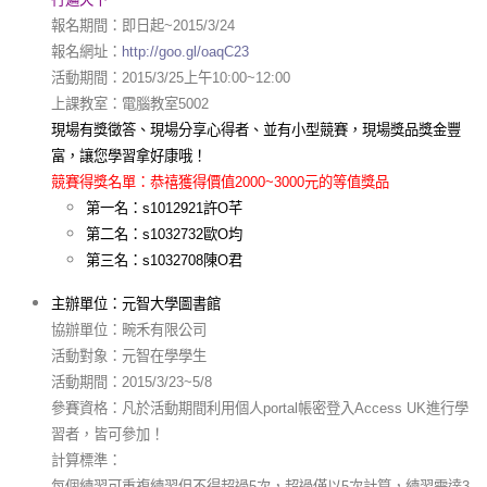
報名期間：即日起~2015/3/24
報名網址：
http://goo.gl/oaqC23
活動期間：2015/3/25上午10:00~12:00
上課教室：電腦教室5002
現場有獎徵答、現場分享心得者、並有小型競賽，現場獎品獎金豐
富，讓您學習拿好康哦！
競賽得獎名單：恭禧獲得價值2000~3000元的等值獎品
第一名：s1012921許O芊
第二名：s1032732歐O均
第三名：s1032708陳O君
主辦單位：元智大學圖書館
協辦單位：畹禾有限公司
活動對象：元智在學學生
活動期間：2015/3/23~5/8
參賽資格：凡於活動期間利用個人portal帳密登入Access UK進行學
習者，皆可參加！
計算標準：
每個練習可重複練習但不得超過5次，超過僅以5次計算，練習需達3