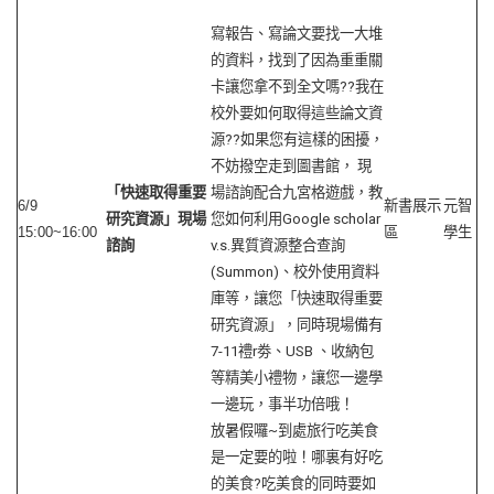
寫報告、寫論文要找一大堆
的資料，找到了因為重重關
卡讓您拿不到全文嗎??我在
校外要如何取得這些論文資
源??如果您有這樣的困擾，
不妨撥空走到圖書館， 現
「快速取得重要
場諮詢配合九宮格遊戲，教
6/9
新書展示
元智
研究資源」現場
您如何利用Google scholar
15:00~16:00
區
學生
諮詢
v.s.異質資源整合查詢
(Summon)、校外使用資料
庫等，讓您「快速取得重要
研究資源」，同時現場備有
7-11禮r劵、USB 、收納包
等精美小禮物，讓您一邊學
一邊玩，事半功倍哦！
放暑假囉~到處旅行吃美食
是一定要的啦！哪裏有好吃
的美食?吃美食的同時要如