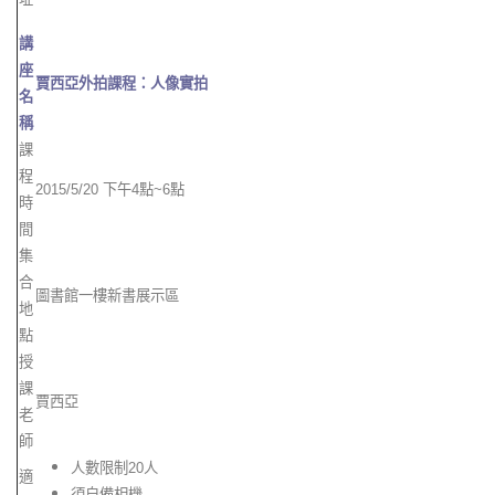
講
座
賈西亞外拍課程：人像實拍
名
稱
課
程
2015/5/20
下午
4
點
~6
點
時
間
集
合
圖書館一樓新書展示區
地
點
授
課
賈西亞
老
師
人數限制
20
人
適
須自備相機