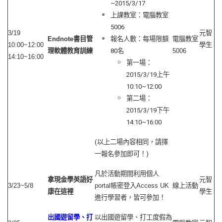
~2015/3/17
上課教室：電腦教室
5006
3/19
元智
Endnote
書目管
報名人數：每場限額
電腦教室
10:00~12:00
學生
理軟體教育訓練
80名
5006
14:10~16:00
第一場：
2015/3/19上午
10:10~12:00
第二場：
2015/3/19下午
14:10~16:00
(以上二場內容相同，請擇
一報名參加即可！)
凡於活動期間利用個人
拿現金學英語好
元智
3/23~5/8
portal
帳密登入
Access UK
線上活動
康在這裡
學生
進行學習者，皆可參加！
出國遊留學、打
以出國遊留學、打工度假為