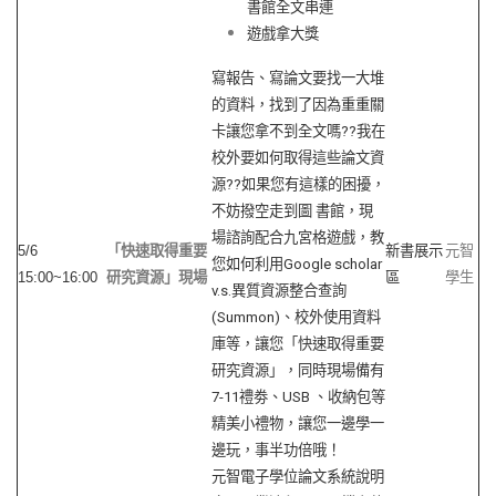
書館全文串連
遊戲拿大獎
寫報告、寫論文要找一大堆
的資料，找到了因為重重關
卡讓您拿不到全文嗎??我在
校外要如何取得這些論文資
源??如果您有這樣的困擾，
不妨撥空走到圖 書館，現
場諮詢配合九宮格遊戲，教
5/6
「快速取得重要
新書展示
元智
您如何利用Google scholar
15:00~16:00
研究資源」現場
區
學生
v.s.異質資源整合查詢
(Summon)、校外使用資料
庫等，讓您「快速取得重要
研究資源」，同時現場備有
7-11禮劵、USB 、收納包等
精美小禮物，讓您一邊學一
邊玩，事半功倍哦！
元智電子學位論文系統說明