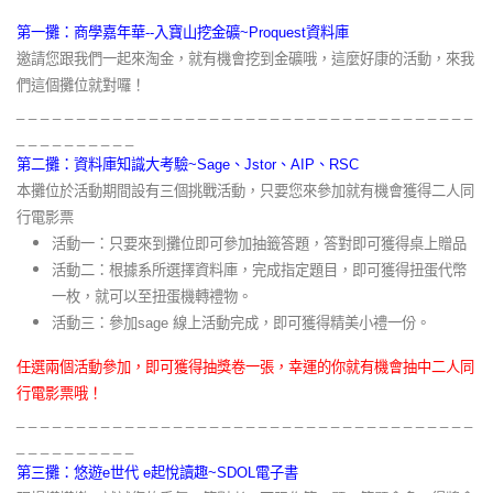
第一攤：商學嘉年華--入寶山挖金礦~Proquest資料庫
邀請您跟我們一起來淘金，就有機會挖到金礦哦，這麼好康的活動，來我
們這個攤位就對囉！
_ _ _ _ _ _ _ _ _ _ _ _ _ _ _ _ _ _ _ _ _ _ _ _ _ _ _ _ _ _ _ _ _ _ _ _ _ _
_ _ _ _ _ _ _ _ _ _
第二攤：資料庫知識大考驗~Sage、Jstor、AIP、RSC
本攤位於活動期間設有三個挑戰活動，只要您來參加就有機會獲得二人同
行電影票
活動一：只要來到攤位即可參加抽籤答題，答對即可獲得桌上贈品
活動二：根據系所選擇資料庫，完成指定題目，即可獲得扭蛋代幣
一枚，就可以至扭蛋機轉禮物。
活動三：參加sage 線上活動完成，即可獲得精美小禮一份。
任選兩個活動參加，即可獲得抽獎卷一張，幸運的你就有機會抽中二人同
行電影票哦！
_ _ _ _ _ _ _ _ _ _ _ _ _ _ _ _ _ _ _ _ _ _ _ _ _ _ _ _ _ _ _ _ _ _ _ _ _ _
_ _ _ _ _ _ _ _ _ _
第三攤：悠遊e世代 e起悅讀趣~SDOL電子書