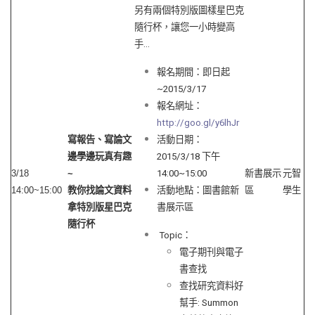
另有兩個特別版圖樣星巴克
隨行杯，讓您一小時變高
手…
報名期間：即日起
~2015/3/17
報名網址：
http://goo.gl/y6lhJr
寫報告、寫論文
活動日期：
邊學邊玩真有趣
2015/3/18 下午
3/18
~
14:00~15:00
新書展示
元智
14:00~15:00
教你找論文資料
活動地點：圖書館新
區
學生
拿特別版星巴克
書展示區
隨行杯
Topic：
電子期刊與電子
書查找
查找研究資料好
幫手: Summon