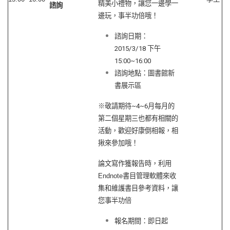
精美小禮物，讓您一邊學一
諮詢
邊玩，事半功倍哦！
諮詢日期：
2015/3/18 下午
15:00~16:00
諮詢地點：圖書館新
書展示區
※敬請期待~4~6月每月的
第二個星期三也都有相關的
活動，歡迎好康倒相報，相
揪來參加哦！
論文寫作獲報告時，利用
Endnote
書目管理軟體來收
集和維護書目參考資料，讓
您事半功倍
報名期間：即日起