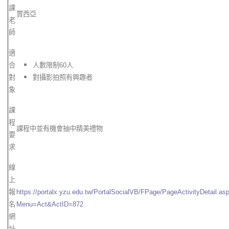
課
賈西亞
老
師
適
合
人數限制
60
人
對
對攝影拍照有興趣者
象
課
程
課程中並有機會抽中精美禮物
要
求
線
上
報
https://portalx.yzu.edu.tw/PortalSocialVB/FPage/PageActivityDetail.as
名
Menu=Act&ActID=872
網
址