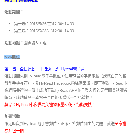
活動期間：
第一場：2015/5/26(二)12:00~14:00
第二場：2015/5/28(四)12:00~14:00
活動地點：
圖書館B1中庭
5/26攤位
第一攤：全民運動—手指動一動~Hyread電子書
活動期間來到HyRead電子書攤位，使用現場的平板電腦（或您自己的智
慧型手機亦可），到HyRead Facebook粉絲團案讚，即可獲得HyRead小
夜貓精美禮物一份！成功下載HyRead APP並且登入您的元智圖書館讀者
帳號，成功借閱一本電子書再加碼贈送一份小禮物！
獎品：HyRead小夜貓精美禮物限量50份，行動要快！
加碼活動
限定時段到HyRead電子書攤位，正確回答攤位關主的問題，就送
全家禮
券紅包一個
！