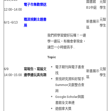
圖書館
元智
電子市集歡樂送
B1
中庭
學生
12:00~14:00
職涯規劃主題書
元智
新書展示
6//1~6/13
展
學生
區
我們把學習變好玩囉！一邊
學一邊玩，有機會拿現金，
讓您一小時變高手…
Topic
電子期刊與電子書查
6/9
寫報告、寫論文
元智
新書展示
找
14:00~15:00
邊學邊玩真有趣
學生
區
查找研究資料好幫手:
Summon文獻整合查
詢
Google Scholar與圖
書館全文串連
遊戲拿大獎