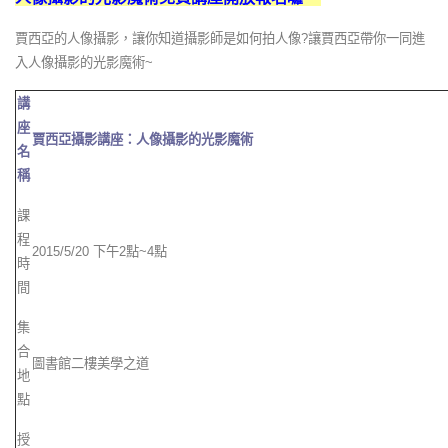
賈西亞的人像攝影，讓你知道攝影師是如何拍人像?
讓賈西亞帶你一同進
入人像攝影的光影魔術~
講
座
賈西亞攝影講座：人像攝影的光影魔術
名
稱
課
程
2015/5/20
下午
2
點
~4
點
時
間
集
合
圖書館二樓美學之道
地
點
授