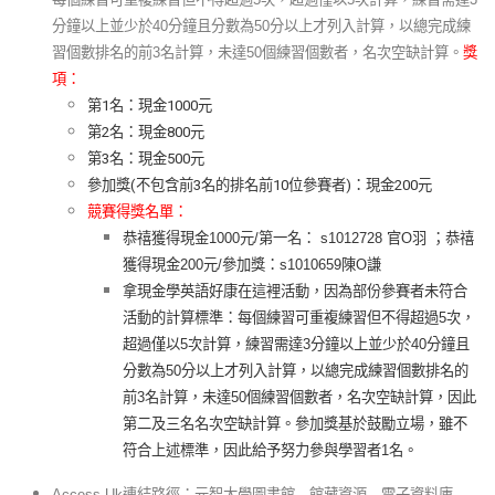
分鐘以上並少於40分鐘且分數為50分以上才列入計算，以總完成練
習個數排名的前3名計算，未達50個練習個數者，
名次空缺計算。
獎
項：
第1名：現金1000元
第2名：現金800元
第3名：現金500元
參加獎(不包含前3名的排名前10位參賽者)：現金200元
競賽得獎名單：
恭禧獲得現金1000元/第一名： s1012728 官O羽 ；恭禧
獲得現金200元/參加獎：s1010659陳O謙
拿現金學英語好康在這裡活動，因為部份參賽者未符合
活動的計算標準：
每個練習可重複練習但不得超過5次，
超過僅以5次計算，練習需達3分鐘以上並少於40分鐘且
分數為50分以上才列入計算，以總完成練習個數排名的
前3名計算，未達50個練習個數者，名次空缺計算，因此
第二及三名名次空缺計算。
參加獎基於鼓勵立場，雖不
符合上述標準，因此給予努力參與學習者1名。
Access Uk連結路徑：元智大學圖書館→館藏資源→電子資料庫→