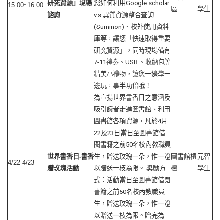
研究資源」現場
您如何利用Google scholar
15:00~16:00
區
學生
諮詢
v.s.異質資源整合查詢
(Summon)、校外使用資料
庫等，讓您「快速取得重要
研究資源」，同時現場備有
7-11禮劵、USB 、收納包等
精美小禮物，讓您一邊學一
邊玩，事半功倍哦！
為宣揚世界書香日之意涵及
吸引讀者走進圖書館、利用
圖書館各項資源，凡於4月
22及23日當日至圖書館借
閱書籍之前50名校內教職員
世界書香日
-
書香
生，贈送玫瑰一朵，惟一證
圖書館櫃
元智
4/22-4/23
贈玫瑰活動
以贈送一枝為限。 獎勵方
檯
學生
式：活動當日至圖書館借閱
書籍之前50名校內教職員
生，贈送玫瑰一朵，惟一證
以贈送一枝為限。贈完為