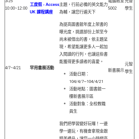
3/25
電腦教室
元智
工度假
- Access
主題，行前必備的英文能力
10:00~12:00
5002
學生
UK
課程講座
為輔，讓您行遍天下
為提高圖書館年度上架書的
曝光度，挑選部份上架至今
尚未被借出的書，依主題呈
現，希望能讓更多人一起加
入閱讀的行列，也讓這些書
能獲得更多讀者的喜愛。
元智
4/7~4/21
罕用書展活動
新書展示
學生
活動日期：
104/4/7~104/4/21
活動地點：圖書館一
樓新書展示區
活動對象：全校教職
員生
我們把學習變好玩囉！一邊
學一邊玩，有機會拿現金跟
精美禮品，讓您一小時變高