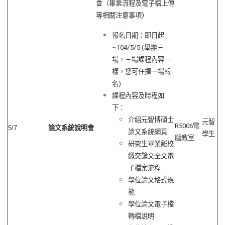
會（畢業流程及電子檔上傳
等相關注意事項）
報名日期：即日起
~104/5/5 (舉辦三
場，三場課程內容一
樣，您可任擇一場報
名)
課程內容及時程如
下：
介紹元智博碩士
元智
R5006電
5/7
論文系統說明會
論文系統網頁
學生
腦教室
研究生畢業離校
繳交論文全文電
子檔案流程
學位論文格式規
範
學位論文電子檔
轉檔說明