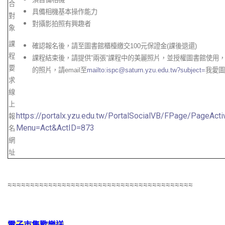
合
具備相機基本操作能力
對
對攝影拍照有興趣者
象
課
確認報名後，請至圖書館櫃檯繳交
100
元保證金
(
課後退還
)
程
課程結束後，請提供
”
兩張
”
課程中的美麗照片，並授權圖書館使用
要
的照片，請
email
至
mailto:
ispc@saturn.yzu.edu.tw?subject=
我愛圖
求
線
上
https://portalx.yzu.edu.tw/PortalSocialVB/FPage/PageActiv
報
Menu=Act&ActID=873
名
網
址
≈≈≈≈≈≈≈≈≈≈≈≈≈≈≈≈≈≈≈≈≈≈≈≈≈≈≈≈≈≈≈≈≈≈≈≈≈≈≈≈≈
電子市集歡樂送