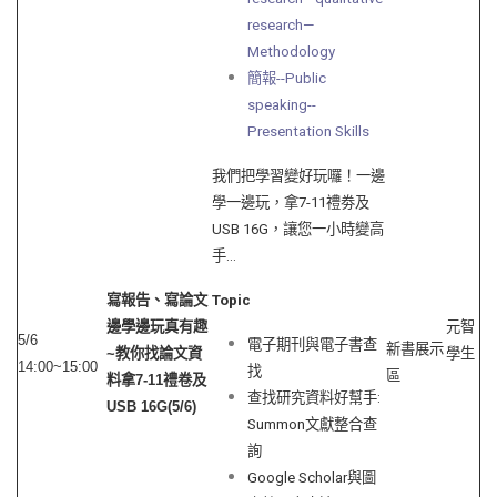
research—
Methodology
簡報--Public
speaking--
Presentation Skills
我們把學習變好玩囉！一邊
學一邊玩，拿7-11禮劵及
USB 16G，讓您一小時變高
手…
寫報告、寫論文
Topic
邊學邊玩真有趣
元智
5/6
電子期刊與電子書查
新書展示
~
教你找論文資
學生
14:00~15:00
找
區
料拿
7-11
禮卷及
查找研究資料好幫手:
USB 16G(5/6)
Summon文獻整合查
詢
Google Scholar與圖