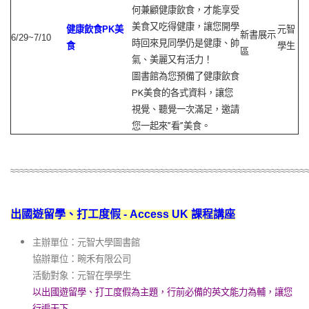
何兼顧健康飲食，才能享受
美食又吃得健康，讓您開學
健康飲食
PK
美
元智
新書展示
6/29~7/10
時回來見同學仍是健康、帥
食
學生
區
氣、美麗又有活力！
圖書館為您預備了健康飲食
PK美食的各式資料，讓您
視覺、聽覺一次滿足，邀請
您一起來”看”美食。
≈≈≈≈≈≈≈≈≈≈≈≈≈≈≈≈≈≈≈≈≈≈≈≈≈≈≈≈≈≈≈≈≈≈≈≈≈≈≈≈≈≈≈≈≈≈≈≈≈≈≈≈≈≈≈≈≈≈≈≈≈
出國遊留學、打工度假 - Access UK 課程講座
主辦單位：元智大學圖書館
協辦單位：畹禾有限公司
活動對象：元智在學學生
以出國遊留學、打工度假為主題，行前必備的英文能力為輔，讓您
行遍天下