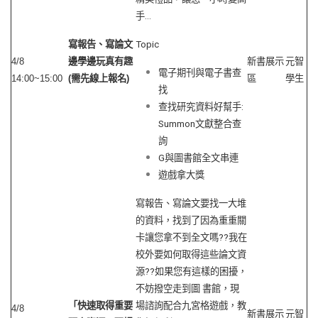
手…
寫報告、寫論文
Topic
4/8
邊學邊玩真有趣
新書展示
元智
電子期刊與電子書查
14:00~15:00
(
需先線上報名
)
區
學生
找
查找研究資料好幫手:
Summon文獻整合查
詢
G與圖書館全文串連
遊戲拿大獎
寫報告、寫論文要找一大堆
的資料，找到了因為重重關
卡讓您拿不到全文嗎??我在
校外要如何取得這些論文資
源??如果您有這樣的困擾，
不妨撥空走到圖 書館，現
「快速取得重要
場諮詢配合九宮格遊戲，教
4/8
新書展示
元智