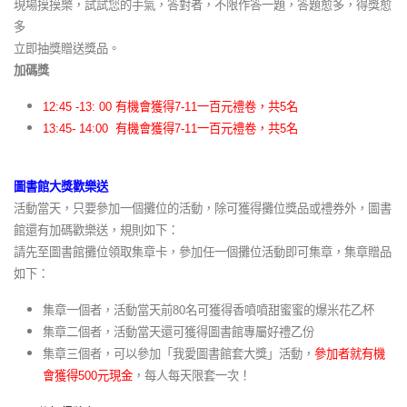
現場摸摸樂，試試您的手氣，答對者，不限作答一題，答題愈多，得獎愈
多
立即抽獎贈送獎品。
加碼獎
12:45 -13: 00 有機會獲得7-11一百元禮卷，共5名
13:45- 14:00 有機會獲得7-11一百元禮卷，共5名
圖書館大獎歡樂送
活動當天，只要參加一個攤位的活動，除可獲得攤位獎品或禮券外，圖書
館還有加碼歡樂送，規則如下：
請先至圖書館攤位領取集章卡，參加任一個攤位活動即可集章，集章贈品
如下：
集章一個者，活動當天前80名可獲得香噴噴甜蜜蜜的爆米花乙杯
集章二個者，活動當天還可獲得圖書館專屬好禮乙份
集章三個者，可以參加「我愛圖書館套大獎」活動，
參加者就有機
會獲得500元現金
，每人每天限套一次！