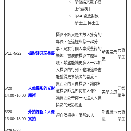
學位論文電子檔
上傳說明
Q&A 開放對象:
碩士生, 博士生
攝影不該只是少數人擁有的
專長，在這裡與您一起分
享，屬於每個人享受藝術的
元智
新書展示
5/11~5/22
攝影好好玩書展
樂趣。書展依攝影主題呈
學生
區
現，希望能讓更多人一起加
入攝影的行列，也讓這些書
能獲得更多讀者的喜愛。
賈西亞的人像攝影，讓你知
5/20
人像攝影的光影
元智
道攝影師是如何拍人像?
美學之道
14:00~16:00
魔術
學生
讓賈西亞帶你一同進入人像
攝影的光影魔術~
5/20
外拍課程：人像
新書展示
元智
須自備相機，限額20人
16:00~18:00
實拍
區
學生
5/26,5/28