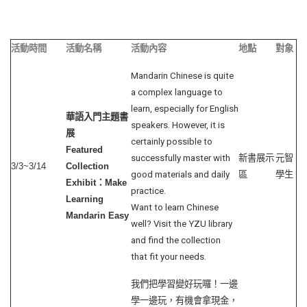
活動時間
活動名稱
活動內容
地點
對象
Mandarin Chinese is quite
a complex language to
learn, especially for English
華語入門主題書
speakers. However, it is
展
certainly possible to
Featured
successfully master with
新書展示
元智
3/3~3/14
Collection
good materials and daily
區
學生
Exhibit
：
Make
practice.
Learning
Want to learn Chinese
Mandarin Easy
well? Visit the YZU library
and find the collection
that fit your needs.
我們把學習變好玩囉！一邊
學一邊玩，有機會拿現金，