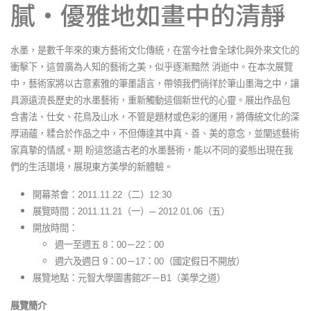
膩‧優雅地如畫中的清靜
水墨，是數千年來的東方藝術文化傳統，在當今社會全球化與外來文化的
衝擊下，這曾廣為人知的藝術之美，似乎逐漸黯然 消逝中。在本次展覽
中，藝術家將以古意素雅的筆墨語言，帶領我們徜徉於筆山墨海之中，讓
具源遠流長歷史的水墨藝術，重新觸動這個新世代的心靈。展出作品包
含書法、仕女、花鳥及山水，不管是題材或色彩的運用，將傳統文化的深
厚涵蘊，糅合於作品之中，不但傳達其中真、善、美的意念，並闡述藝術
家真摯的情感。期 盼這悠遠古老的水墨藝術，能以不同的姿態出現在我
們的生活環境，展現東方美學的新體驗。
開幕茶會：2011.11.22（二）12:30
展覽時間：2011.11.21（一）─ 2012.01.06（五）
開放時間：
週一至週五 8：00－22：00
週六及週日 9：00－17：00（國定假日不開放）
展覽地點：元智大學圖書館2F－B1（美學之道）
展覽簡介