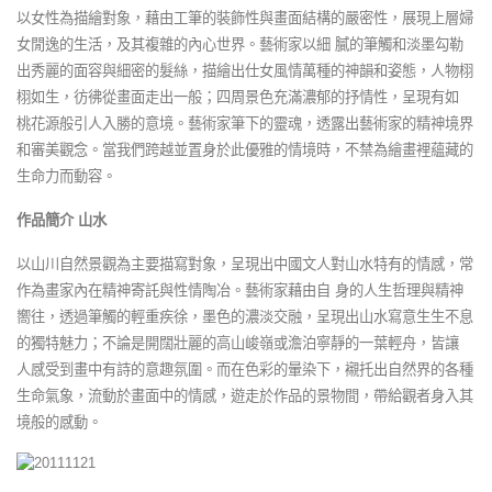
以女性為描繪對象，藉由工筆的裝飾性與畫面結構的嚴密性，展現上層婦
女閒逸的生活，及其複雜的內心世界。藝術家以細 膩的筆觸和淡墨勾勒
出秀麗的面容與細密的髮絲，描繪出仕女風情萬種的神韻和姿態，人物栩
栩如生，彷彿從畫面走出一般；四周景色充滿濃郁的抒情性，呈現有如
桃花源般引人入勝的意境。藝術家筆下的靈魂，透露出藝術家的精神境界
和審美觀念。當我們跨越並置身於此優雅的情境時，不禁為繪畫裡蘊藏的
生命力而動容。
作品簡介
山水
以山川自然景觀為主要描寫對象，呈現出中國文人對山水特有的情感，常
作為畫家內在精神寄託與性情陶冶。藝術家藉由自 身的人生哲理與精神
嚮往，透過筆觸的輕重疾徐，墨色的濃淡交融，呈現出山水寫意生生不息
的獨特魅力；不論是開闊壯麗的高山峻嶺或澹泊寧靜的一葉輕舟，皆讓
人感受到畫中有詩的意趣氛圍。而在色彩的暈染下，襯托出自然界的各種
生命氣象，流動於畫面中的情感，遊走於作品的景物間，帶給觀者身入其
境般的感動。