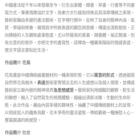
中國書法從千年以來發展至今，衍生出篆體、隸書、草書、行書等不同書
寫方式，筆墨情趣溢於文字，為東方文化極為特殊且具深厚傳統之表現。
藝術家藉由多變的書法藝術，在字裡行間中，反映了自身的精神內涵、氣
質、學識和修養，展現其中所欲表達的觀念與思維，傳達出清新脫俗、正
向積極的人生觀和處事態度。尤以所擅長的篆書、隸書體，端正飽滿、別
有古意的形態外，亦把文字的書寫性，詮釋為一種審美階段的情感表達，
使文字語言更貼近生活。
作品簡介
花鳥
花鳥畫是中國傳統繪畫題材的一種表現形態，它以
寓意的形式
，透過描寫
自然界花鳥樹木
，
表達
藝術家寄情言志的人生感想以及個人情懷，並傳達
藝術家丘壑內營的精神境界
及思想感受。
藝術家利用細膩的觀察、對生活
的聯想，融入了自然寫生的視覺體驗，描繪出清新淡雅、生動的生命形
態。此次作品，藉由內容多樣的趣味性，抽離了中國傳統題材上的呈現，
以俏皮逗人的蟲魚鳥獸、花木爭奇的靈活姿態，帶給觀者一種撫慰人心、
豐富圓滿的新感受。
作品簡介
仕女