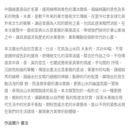
中國繪畫源自於毛筆，運用線條與墨色的濃淡關係，描繪綺麗的景色及多
彩的物象。水墨，是數千年來的東方藝術文化傳統，在當今社會全球化與
外來文化的衝擊，讓這曾廣為人知的藝術之美，也因此逐漸黯然消逝。在
本次展覽中，藝術家將以古意素雅的筆墨語言，帶領我們徜徉於筆山墨海
之中，讓具源遠流長歷史的水墨藝術，重新觸動這個新世代的心靈。
本次展出作品包含書法、仕女、花鳥及山水四 大系列，共計80幅，不管
是題材或色彩的運用，把傳統文化的深厚涵蘊，糅合於作品之中，不但傳
達其中真、善、美的意念，也闡述藝術家真摯的情感。字句間的 抒情，
沉歛而和諧的筆觸，傳達出書法古意素雅的意涵；筆畫中的勾勒，謹細娟
秀的線條，描繪出仕女精巧細緻的神韻；動靜的巧妙配置，顯現出花鳥生
動活潑的樣 貌，而溫潤多變的濃淡墨韻，更將山水的幽謐氛圍一覽無
遺，表現出山水開闊豁達的氣息。本次展覽別於一般形式，以一種更開
放、親和的方式，讓觀者能以自然輕 鬆的態度去欣賞，探索水墨融合現
代生活中的完美平衡點，期盼悠遠古老的水墨藝術，能以不同的姿態出現
在我們的生活環境，展現東方美學的新體驗。
作品簡介
書法