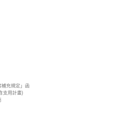
方案補充規定」函
(含支用計畫)
商