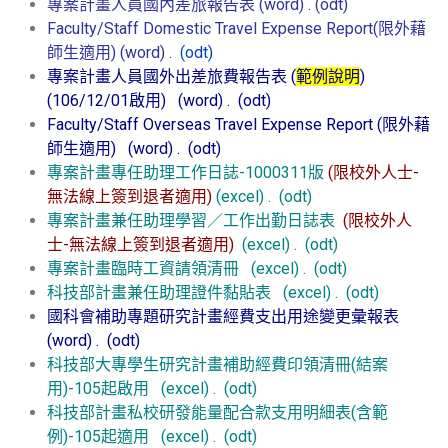
專案計畫人員國內差旅報告表
(word)
.
(odt)
Faculty/Staff Domestic Travel Expense Report(限外藉
師生適用)
(word)
.
(odt)
專案計畫人員國外出差旅費報告表 (
範例說明
)
(106/12/01啟用)
(word)
.
(odt)
Faculty/Staff Overseas Travel Expense Report (限外藉
師生適用)
(word)
.
(odt)
專案計畫專任助理工作日誌-1000311版
(限校外人士-
無法線上簽到退者適用)
(excel)
.
(odt)
專案計畫兼任助理學習／工作出勤日誌表
(限校外人
士-無法線上簽到退者適用)
(excel)
.
(odt)
專案計畫臨時工資請領清冊
(excel)
.
(odt)
科技部計畫兼任助理證件黏貼表
(excel)
.
(odt)
國科會補助專題研究計畫經費支出用途變更彙報表
(word)
.
(odt)
科技部大專學生研究計畫補助經費印領清冊(結案
用)-105起啟用
(excel)
.
(odt)
科技部計畫私校研發能量配合款支用明細表(含範
例)-105起適用
(excel)
.
(odt)