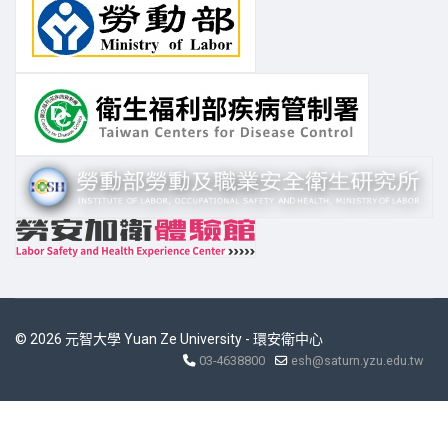
摘要投稿將於 115年7月15
日截止，敬請惠予公告轉知
七
並鼓勵所屬師生踴躍投稿及
報名參加，請查照。
中國文化大學 函...
【環安衛中心公告】函轉勞
動部訂定發布「地方主管機
關受理最高負責人職場霸凌
事件申訴處理辦法」，茲檢
附該部函、條文及總說明各1
03
份，請查照並轉知所屬。
© 2026 元智大學 Yuan Ze University - 環安衛中心
七
教育部函-地方主管機關受理最高負責人職
03-4638800
esh@saturn.yzu.edu.tw
場霸凌事件申訴處理辦法 勞動部函-地方主
管機關受理最高負責人職場霸凌事件申訴處
理辦法 地方主管機關受理最高負責人職場