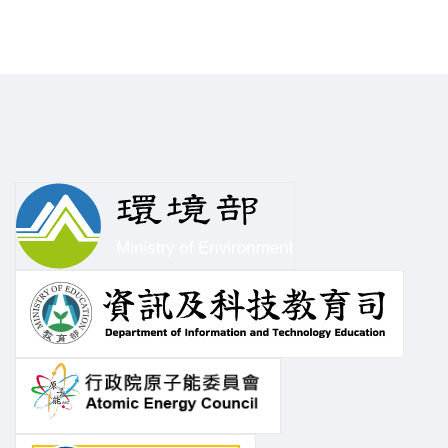
函轉勞動部修正發布「職業
安全衛生教育訓練規則」部
分條文及第3條附表1、第4
條附表2、第5條附表3、第6
條附表4、第11條附表9、第
相關連結
06
12條附表10、第13條附表
11、第14條附表12、第35條
七
附表15修正條文、總說明及
條文對照表各1份，請查照。
教育部 函 勞動部 函 第三條附表一修正規
定...
本校與社團法人台灣職業安
全學會共同辦理「The 13th
Asian Conference on Safety
& Education in Laboratory,
06
ACSEL 2026」國際研討會，