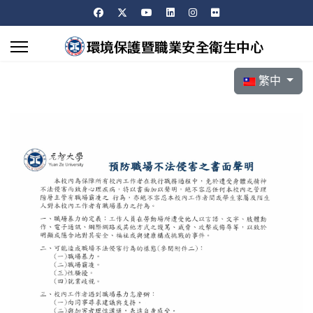
管機關受理最高負責人職場霸凌事件申訴處
理辦法 地方主管機關受理最高負責人職場
霸凌事件申訴處理辦法...
選擇你的語言
繁中
【環安衛中心公告】函轉勞
動部訂定發布「職場霸凌防
治措施準則」，茲檢附該部
函、條文及總說明各1份，請
03
查照並轉知所屬。
七
教育部函-函轉職場霸凌防治措施準則 勞動
部函-職場霸凌防治措施準則條文.總說明 職
場霸凌防治措施準則 職場霸凌防治措施準
則總說明...
檢送本署受理勞動部116年
度職業災害預防及職業災害