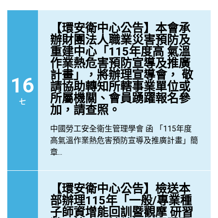
【環安衛中心公告】本會承
辦財團法人職業災害預防及
重建中心「115年度高 氣溫
作業熱危害預防宣導及推廣
計畫」，將辦理宣導會， 敬
16
請協助轉知所轄事業單位或
所屬機關、會員踴躍報名參
七
加，請查照。
中國勞工安全衛生管理學會 函 「115年度
高氣溫作業熱危害預防宣導及推廣計畫」簡
章...
【環安衛中心公告】檢送本
部辦理115年「一般/專業種
子師資增能回訓暨觀摩 研習