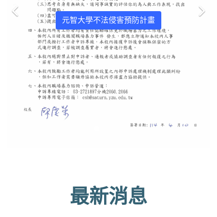
勞工重建補助案申請公告及
18
相關資料各1份，請惠予協助
元智大學不法侵害預防計畫
公告。
六
勞動部 公告 勞動部職業安全衛生署 函 勞動
部補助相關單位辦理職業災害預防及職業災
害勞工重建事項作業要點...
【環安衛中心公告】函轉勞
動部公告修正「執行職務遭
受不法侵害預防指引」（第
五版），並附該部來函、公
21
告及指引各1份，請查照。
七
教育部函-函轉勞動部公告修正執行職務遭
受不法侵害預防指引 執行職務遭受不法侵
最新消息
害預防第五版 勞動部公告 勞動部函-檢送執
行職務遭受不法侵害預防指引公告...