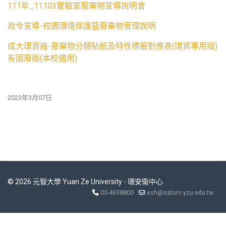
111年_11103實驗室廢棄物宣導說明會
政令宣導-校園環境保護暨廢棄物管理說明
成大環資廠-廢棄物分類貼紙及特性標籤對應表(環資專用版)
有固廢版(本校適用)
2023年3月07日
© 2026 元智大學 Yuan Ze University - 環安衛中心
03-4638800
esh@saturn.yzu.edu.tw