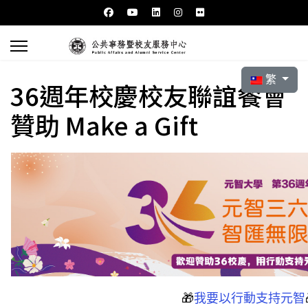
選擇你的語言
繁
36週年校慶校友聯誼餐會
贊助 Make a Gift
🎁
我要以行動支持元智