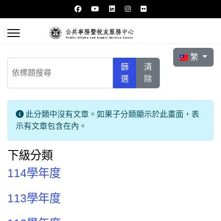
選擇你的語言
繁
依標題搜尋
篩
清
選
除
信息
此分類中沒有文章。如果子分類顯示於此畫面，表
示有文章包含在內。
下級分類
114學年度
113學年度