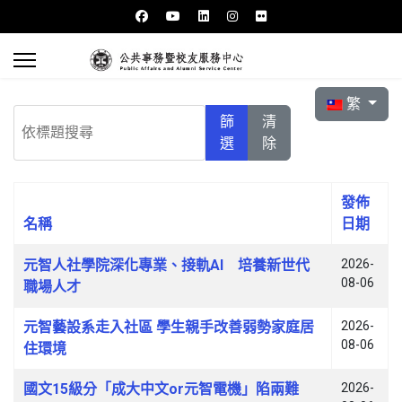
選擇你的語言
繁
依標題搜尋
篩
清
選
除
發佈
名稱
日期
文章列表
元智人社學院深化專業、接軌AI 培養新世代
2026-
08-06
職場人才
元智藝設系走入社區 學生親手改善弱勢家庭居
2026-
08-06
住環境
國文15級分「成大中文or元智電機」陷兩難
2026-