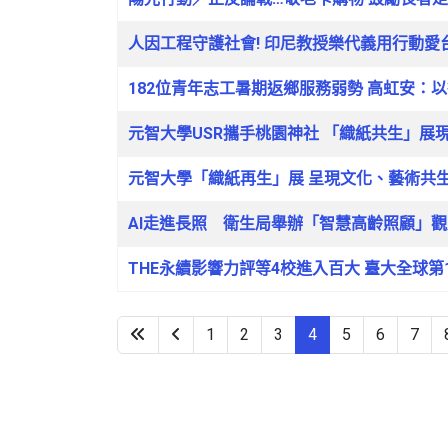
人因工程守護社會! 印尼教授樂代義用行動愛
182位青年志工暑期返鄉服務弱勢 高虹安：
元智大學USR攜手桃園神社 「織紙共生」展
元智大學「織紙再生」展 呈現文化、藝術共
AI走進長照 衛生局舉辦「智慧高齡照顧」
THE永續影響力評等4校進入百大 臺大全球第
1
2
3
4
5
6
7