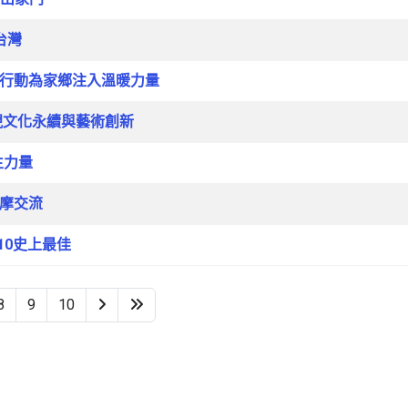
台灣
以行動為家鄉注入溫暖力量
現文化永續與藝術創新
生力量
觀摩交流
10史上最佳
8
9
10