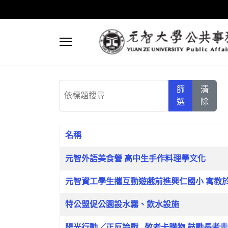
依標題搜尋
篩
清
選
除
名稱
文章列表
元智外語美食營 高中生手作料理學文化
元智資工學生攜互動遊戲前進興仁國小 寓教於
特公盟促公園設水霧、飲水設施
陽光行動／正反論戰…敬老卡購物 鼓勵長者