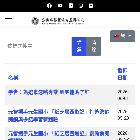
選擇你的語言
繁
依標題搜尋
篩
清
選
除
發佈
名稱
日期
文章列表
學者：為選舉忽略專業 到底補貼了誰
2026-
06-01
元智攜手元生國小 「紙芝居西遊記」打造跨齡
2026-
05-28
閱讀與多語學習新體驗
元智攜手元生國小 「紙芝居西遊記」創跨齡閱
2026-
05-28