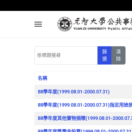
依標題搜尋
篩
清
選
除
名稱
文章列表
88學年度(1999.08.01-2000.07.31)
88學年度(1999.08.01-2000.07.31)指定用途
88學年度其他實物捐贈(1999.08.01-2000.07.3
88學年度獎學金設置(1999.08.01-2000.07.31