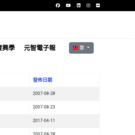
選擇你的語言
資興學
元智電子報
繁
發佈日期
2007-08-28
2007-08-23
2017-04-11
2007-08-28