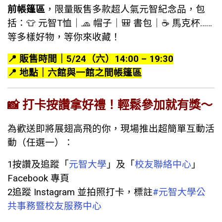
前帳篷區
，限量販售多款超人氣元智紀念品，包
括：👕 元智T恤｜🧢 帽子｜🎒 書包｜☕ 馬克杯……
等多樣好物，等你來收藏！
📍
販售時間｜5/24（六）14:00 – 19:30
📍
地點｜六館與一館之間帳篷區
📸
打卡按讚拿好禮！輕鬆參加就有獎～
為歡送即將展翅高飛的你，現場推出超簡單互動活
動（任選一）：
1️按讚及追蹤「
元智大學
」及「
校友聯絡中心
」
Facebook 專頁
2️追蹤 Instagram 並拍照打卡，標註
#元智大學公
共事務暨校友服務中心