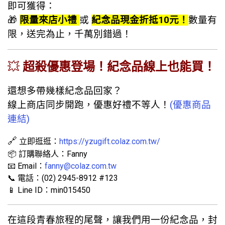
即可獲得：
🎁
限量來店小禮
或
紀念品現金折抵10元！
數量有
限，送完為止，千萬別錯過！
💥
超殺優惠登場！紀念品線上也能買！
還想多帶幾樣紀念品回家？
線上商店同步開跑，優惠好禮不等人！
(優惠商品
連結)
🔗
立即逛逛：
https://yzugift.colaz.com.tw/
📦 訂購聯絡人：Fanny
📧 Email：
fanny@colaz.com.tw
📞 電話：(02) 2945-8912 #123
📱 Line ID：min015450
在這段青春旅程的尾聲，讓我們用一份紀念品，封