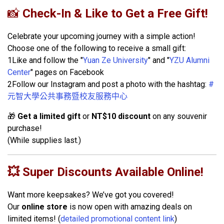
📸
Check-In & Like to Get a Free Gift!
Celebrate your upcoming journey with a simple action!
Choose one of the following to receive a small gift:
1️Like and follow the "
Yuan Ze University
" and "
YZU Alumni
Center
" pages on Facebook
2️Follow our Instagram and post a photo with the hashtag:
#
元智大學公共事務暨校友服務中心
🎁
Get a limited gift
or
NT$10 discount
on any souvenir
purchase!
(While supplies last.)
💥
Super Discounts Available Online!
Want more keepsakes? We’ve got you covered!
Our
online store
is now open with amazing deals on
limited items! (
detailed promotional content link
)