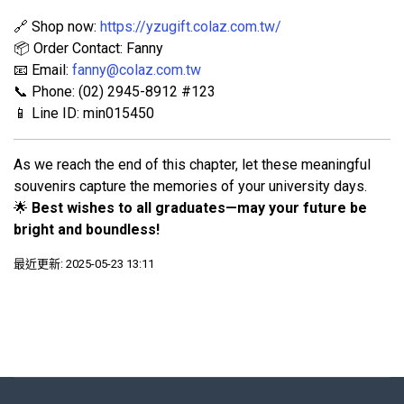
🔗 Shop now:
https://yzugift.colaz.com.tw/
📦 Order Contact: Fanny
📧 Email:
fanny@colaz.com.tw
📞 Phone: (02) 2945-8912 #123
📱 Line ID: min015450
As we reach the end of this chapter, let these meaningful
souvenirs capture the memories of your university days.
🌟
Best wishes to all graduates—may your future be
bright and boundless!
最近更新: 2025-05-23 13:11