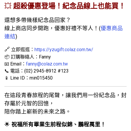
💥
超殺優惠登場！紀念品線上也能買！
還想多帶幾樣紀念品回家？
線上商店同步開跑，優惠好禮不等人！(
優惠商品
連結
)
🔗
立即逛逛：
https://yzugift.colaz.com.tw/
📦 訂購聯絡人：Fanny
📧 Email：
fanny@colaz.com.tw
📞 電話：(02) 2945-8912 #123
📱 Line ID：min015450
在這段青春旅程的尾聲，讓我們用一份紀念品，封
存屬於元智的回憶，
陪你踏上嶄新的未來之路。
🌟
祝福所有畢業生前程似錦、鵬程萬里！