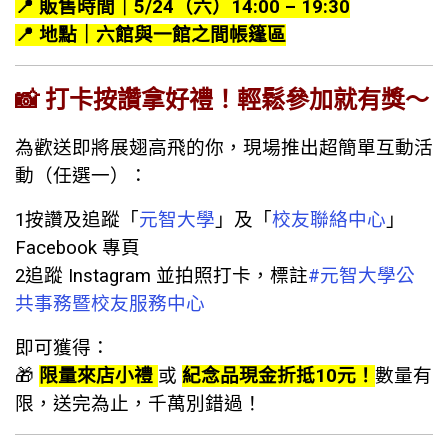
📍
販售時間｜5/24（六）14:00 – 19:30
📍
地點｜六館與一館之間帳篷區
📸
打卡按讚拿好禮！輕鬆參加就有獎～
為歡送即將展翅高飛的你，現場推出超簡單互動活
動（任選一）：
1️按讚及追蹤「
元智大學
」及「
校友聯絡中心
」
Facebook 專頁
2️追蹤 Instagram 並拍照打卡，標註
#元智大學公
共事務暨校友服務中心
即可獲得：
🎁
限量來店小禮
或
紀念品現金折抵10元！
數量有
限，送完為止，千萬別錯過！