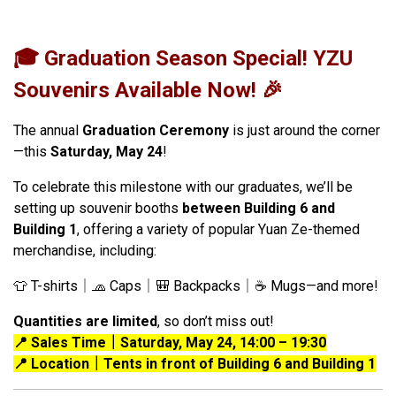
🎓
Graduation Season Special! YZU
Souvenirs Available Now!
🎉
The annual
Graduation Ceremony
is just around the corner
—this
Saturday, May 24
!
To celebrate this milestone with our graduates, we’ll be
setting up souvenir booths
between Building 6 and
Building 1
, offering a variety of popular Yuan Ze-themed
merchandise, including:
👕 T-shirts｜🧢 Caps｜🎒 Backpacks｜☕ Mugs—and more!
Quantities are limited
, so don’t miss out!
📍 Sales Time
｜Saturday, May 24, 14:00
– 19:30
📍 Location
｜Tents in front of Building 6 and Building 1