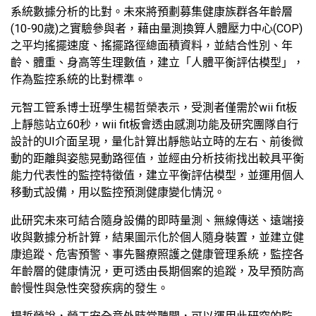
系統數據分析的比對。未來將預劃募集健康族群各年齡層
(10-90歲)之實驗參與者，藉由量測換算人體壓力中心(COP)
之平均搖擺速度、搖擺路徑總面積資料，並結合性別、年
齡、體重、身高等生理數值，建立「人體平衡評估模型」，
作為監控系統的比對標準。
元智工管系博士班學生楊哲榮表示，受測者僅需於wii fit板
上靜態站立60秒，wii fit板會透由感測功能及研究團隊自行
設計的UI介面呈現，量化計算出靜態站立時的左右、前後微
動的距離與姿態晃動路徑值，並經由分析技術找出較具平衡
能力代表性的監控特徵值，建立平衡評估模型，並運用個人
移動式設備，用以監控預測健康變化情況。
此研究未來可結合隨身設備的即時量測、無線傳送、遠端接
收與數據分析計算，結果圖示化於個人隨身裝置，並建立健
康追蹤、危害預警、事先醫療照護之健康管理系統，監控各
年齡層的健康情況，更可透由長期個案的追蹤，及早預防高
齡慢性與急性突發疾病的發生。