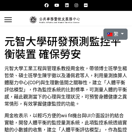
選擇你的語言
繁
元智大學研發預測監控平
衡裝置 確保勞安
元智大學工業工程與管理系教授周金枚，帶領博士班學生楊
哲榮、碩士班學生陳宇徹以及潘佩君等人，利用量測換算人
體壓力中心(COP)與生理數值間之關聯性，建立「人體平衡
評估模型」，作為監控系統的比對標準，可測量人體的平衡
感，藉此觀測當下的心理與生理狀況，可預警身體健康之異
常情形，有效掌握健康監控的功能。
周金枚表示，以輕巧方便的wii fit機台與UI介面設計的結合
實驗，開發人體平衡的監控量測系統，此項監控系統透過實
驗的小數據的收集，建立「人體平衡評估模型」，作為監控