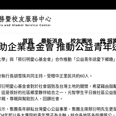
首頁
最新消息
校友園地
捐
助企業基金會 推動公益青年
學」與「蔡衍明愛心基金會」合作推動「公益青年送愛下鄉趣」
執行長胡雪珠共同主持，受贈中正里民共約60人。
蔡衍明愛心基金會對於社會弱勢及台灣土地的關懷，希望藉由鼓
，這是很好的社區鄉里夥伴結合之一，元智學生平日做社區公益
孝親，尊親與幫助別人，回饋社會。
表示，集團長年耕耘台灣愛心公益事業，集團主席蔡衍明先生更是
04年起以各大專院校青年學子為主軸，結合各地區多所優質公