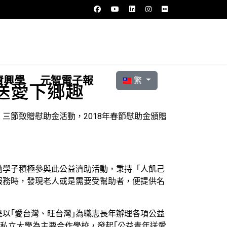
選擇你的語言
資興學
元智電子報
繁
送愛下鄉趣
三節致贈慰助金活動，2018年春節慰助金頒贈
勵學子積極參與此公益濟助活動，秉持「人飢己
服務時，發現老人或是需要受幫助者，便提供名
以｢愛台灣、旺台灣｣為職志長年辦理各項公益
、私立大學為主要合作學校，發起｢公益青年送愛