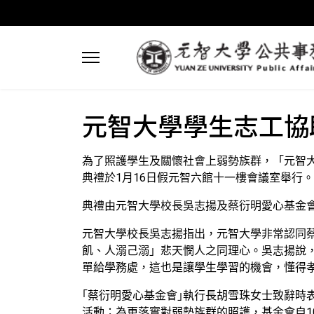
元智大學學生志工協
為了照護學生及關懷社會上弱勢族群，「元智大
典禮於1月16日假元智六館十一樓會議室舉行。
典禮由元智大學校長吳志揚及蔡衍明愛心基金會
元智大學校長吳志揚指出，元智大學非常認同
飢、人溺己溺」悲天憫人之同理心。吳志揚說
單給學務處，這也是讓學生學習的機會，懂得
｢蔡衍明愛心基金會｣執行長胡雪珠女士致辭時
活動；為更落實對弱勢族群的照護，基金會自1