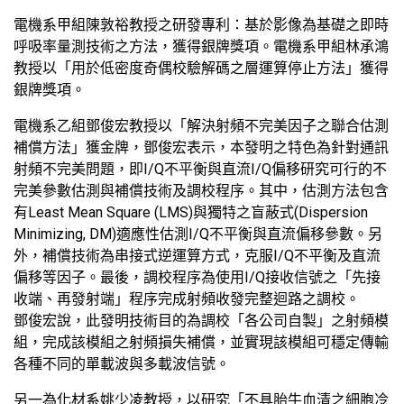
電機系甲組陳敦裕教授之研發專利：基於影像為基礎之即時
呼吸率量測技術之方法，獲得銀牌獎項。電機系甲組林承鴻
教授以「用於低密度奇偶校驗解碼之層運算停止方法」獲得
銀牌獎項。
電機系乙組鄧俊宏教授以「解決射頻不完美因子之聯合估測
補償方法」獲金牌，鄧俊宏表示，本發明之特色為針對通訊
射頻不完美問題，即I/Q不平衡與直流I/Q偏移研究可行的不
完美參數估測與補償技術及調校程序。其中，估測方法包含
有Least Mean Square (LMS)與獨特之盲蔽式(Dispersion
Minimizing, DM)適應性估測I/Q不平衡與直流偏移參數。另
外，補償技術為串接式逆運算方式，克服I/Q不平衡及直流
偏移等因子。最後，調校程序為使用I/Q接收信號之「先接
收端、再發射端」程序完成射頻收發完整迴路之調校。
鄧俊宏說，此發明技術目的為調校「各公司自製」之射頻模
組，完成該模組之射頻損失補償，並實現該模組可穩定傳輸
各種不同的單載波與多載波信號。
另一為化材系姚少凌教授，以研究「不具胎牛血清之細胞冷