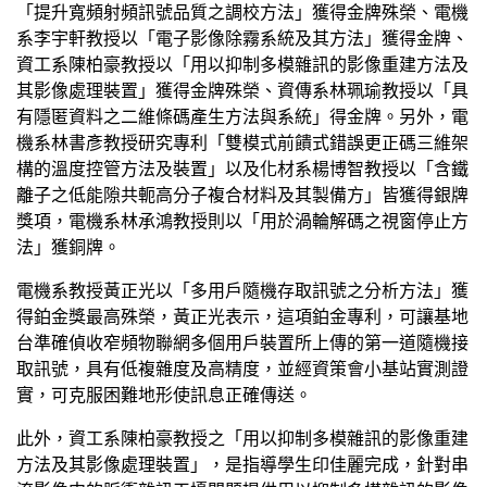
「提升寬頻射頻訊號品質之調校方法」獲得金牌殊榮、電機
系李宇軒教授以「電子影像除霧系統及其方法」獲得金牌、
資工系陳柏豪教授以「用以抑制多模雜訊的影像重建方法及
其影像處理裝置」獲得金牌殊榮、資傳系林珮瑜教授以「具
有隱匿資料之二維條碼產生方法與系統」得金牌。另外，電
機系林書彥教授研究專利「雙模式前饋式錯誤更正碼三維架
構的溫度控管方法及裝置」以及化材系楊博智教授以「含鐵
離子之低能隙共軛高分子複合材料及其製備方」皆獲得銀牌
獎項，電機系林承鴻教授則以「用於渦輪解碼之視窗停止方
法」獲銅牌。
電機系教授黃正光以「多用戶隨機存取訊號之分析方法」獲
得鉑金獎最高殊榮，黃正光表示，這項鉑金專利，可讓基地
台準確偵收窄頻物聯網多個用戶裝置所上傳的第一道隨機接
取訊號，具有低複雜度及高精度，並經資策會小基站實測證
實，可克服困難地形使訊息正確傳送。
此外，資工系陳柏豪教授之「用以抑制多模雜訊的影像重建
方法及其影像處理裝置」，是指導學生印佳麗完成，針對串