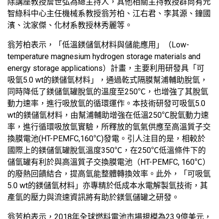
除講座教授詹世弘為總主持人，其他相關主持教授群尚有元
智綠科中心主任機械系教授翁芳柏、江右君、李其源、鐘國
濱、沈家傑、化材系教授林秀麗等。
翁芳柏表示，「低溫鎂儲氫材料與儲能應用」（Low-
temperature magnesium hydrogen storage materials and
energy storage applications）計畫，主要利用研發具「可
吸氫5.0 wt的鎂儲氫材料」，通過乾式隔膜幫浦輔助脫氫，
同時降低了鎂儲氫罐脫氫的溫度至250℃，也增強了其脫氫
動力速率，進行吸放氫的循環運作。本技術研發可吸氫5.0
wt的鎂儲氫材料，由幫浦輔助增強在低溫250℃脫氫動力速
率，進行循環吸放氫實驗，所釋放的氫氣供應至高溫質子交
換膜電池(HT-PEMFC,160℃)發電。引人注目的是，相較於
國際上的鎂儲氫罐脫氫溫度350℃，在250℃低溫條件下的
儲氫罐有利於與高溫質子交換膜電池（HT-PEMFC, 160℃）
的廢熱回饋結合，提高氫能整體轉換效率。此外，「可吸氫
5.0 wt的鎂儲氫材料」亦專精於低成本水電解製氫技術，其
產氫的壓力與流速資訊將有助於鎂氫儲罐之研發。
翁芳柏表示，2018年全球燃料電池市場規模為23.9億美元，