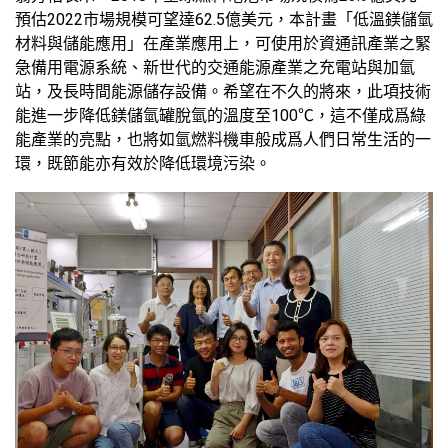
預估2022市場規模可望達62.5億美元，本計畫「低溫鎂儲氫
材料與儲能應用」在產業應用上，可使用於資通訊產業之緊
急備用電源系統、新世代的交通能源產業之充電站與加氫
站，及長時間能源儲存設備。希望在不久的將來，此項技術
能進一步降低鎂儲氫罐脫氫的溫度至100℃，這不僅成爲綠
能產業的亮點，也將如氫燃料機車般成爲人們日常生活的一
環，既節能亦有效於降低環境污染。