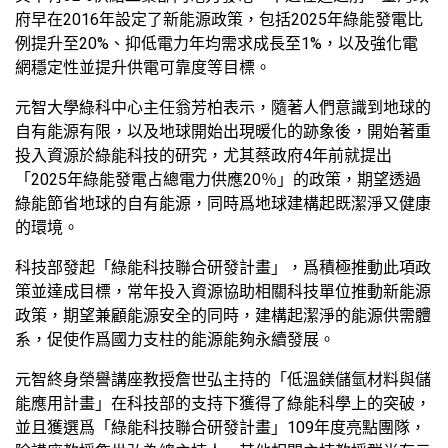
府早在2016年設定了新能源政策，包括2025年綠能發電比
例提升至20%、抑低電力年均需求成長至1%，以及強化電
網穩定性並提升供電可靠度等目標。
元智大學綠科中心主任翁芳柏表示，隨著人們意識到地球的
自有能源有限，以及地球開始出現暖化的跡象後，開始著重
投入資源於綠能科技的研究，尤其蔡政府4年前就提出
「2025年綠能發電占總電力供應20％」的政策，期望透過
綠能節省地球的自有能源，同時爲地球建構起既潔淨又健康
的環境。
科技部發起「綠能科技聯合研發計畫」，爲積極推動此項政
策並達成目標，常年投入資源協助相關科技單位推動新能源
政策，期望兼顧能源安全的同時，建構起潔淨的能源供需體
系，促使作爲國力支柱的能源能夠永續發展。
元智終身榮譽講座教授詹世弘主持的「低溫鎂儲氫材料與儲
能應用計畫」在科技部的支持下獲得了綠能科學上的突破，
並且獲選爲「綠能科技聯合研發計畫」109年度亮點團隊，