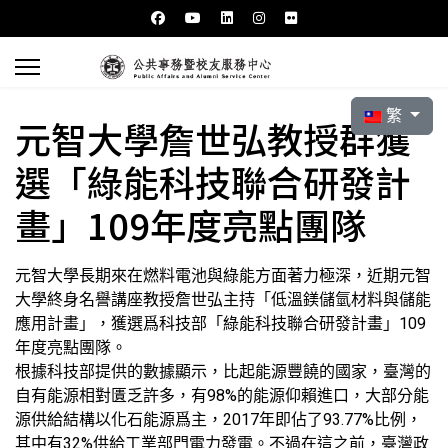
選擇你的語言
繁
元智大學詹世弘教授群獲
選「綠能科技聯合研發計
畫」109年度亮點團隊
元智大學長期來在燃料電池與綠能方面著力極深，近期元智
大學終身名譽講座教授詹世弘主持「低溫鎂儲氫材料與儲能
應用計畫」，獲選爲科技部「綠能科技聯合研發計畫」109
年度亮點團隊。
根據科技部提供的數據顯示，比起能源豐饒的國家，臺灣的
自有能源相對匱乏許多，有98%的能源仰賴進口，大部分能
源供給結構以化石能源爲主，2017年即佔了93.77%比例，
其中有32%供給工業部門電力發電。不過在這之前，臺灣政