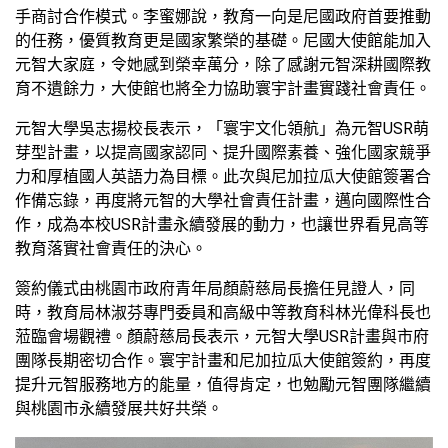
手商討合作模式。李蜜娜說，教育一向是尼國政府首要推動
的任務，優質教育更是國家繁榮的基礎。尼國大使館能加入
元智大家庭，令她感到榮幸萬分，除了感謝元智深耕國際教
育不遺餘力，大使館也將全力協助寰宇計畫實踐社會責任。
元智大學吳志揚校長表示，「寰宇文化領航」為元智USR萌
芽型計畫，以提高國家認同、提升國際素養、強化國家競爭
力和厚植國人英語力為目標。此次與尼加拉瓜大使館簽署合
作備忘錄，再度將元智的大學社會責任計畫，邁向國際性合
作，成為本校USR計畫永續發展的動力，也讓世界看見高等
教育落實社會責任的決心。
簽約儀式由桃園市政府青年局顏蔚慈局長擔任見證人，同
時，教育局林淑芬專門委員和高級中等教育科林光偉科長也
蒞臨會場觀禮。顏蔚慈局長表示，元智大學USR計畫與市府
團隊長期密切合作。寰宇計畫和尼加拉瓜大使館簽約，再度
提升元智服務地方的能量，值得肯定，也勉勵元智團隊繼續
與桃園市永續發展共好共榮。