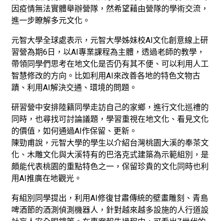
因疫情無法實體舉辦營隊，然希望藉由營隊的學術交流，
進一步瞭解多元文化。
元智大學全球處表示，元智大學姊妹校AI文化創意線上研
習營為期6日，以AI專業課程為主體，透過老師的教學，
帶領同學們思考在地文化是否仍有其不便、可以利用人工
智慧修改的方向。比如利用AI來改善各地的特色文物古
蹟、利用AI解決交通、環境的問題。
研習營中安排陸籍同學走訪自己的家鄉，進行文化巡禮的
同時，也尋找可討論議題，學習重視在地文化、看見文化
的價值，如何通過AI作保留、更新。
陳勁甫說，元智大學的學生以介紹台灣桃園大溪的奉茶文
化、木雕文化與大溪特有的巴洛克式建築為示範組別，是
頗能代表桃園的重點特色之一，保留珍貴的文化同時也利
用AI推廣在地觀光。
有組別同學提出，利用AI修復甘肅傳統的壁畫雕刻、青島
啤酒節的酒測偵測機器人，針對越來越多設施的人行道設