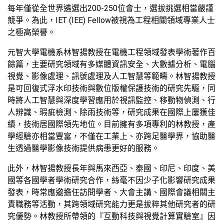
每年僅從全世界遴選出200-250位會士，選拔挑選相當嚴謹
競爭。為此，IET (IEE) Fellow被視為工程相關領域專業人士
之極高榮譽。
元智大學電機系林智揚教授在電機工程領域發表學術著作百
餘篇，主要研究領域有多媒體資訊安全、大數據分析、電腦
視覺、影像處理、訊號處理及人工智慧等範疇。林智揚教授
是可回復式浮水印技術與數位版權保護技術的研究先驅，同
時將人工智慧與深度學習應用於視訊監控、移動物偵測、行
人辨識、瑕疵檢測、除雨技術等，研究成果在國際上屢獲佳
績，技術居國際領先地位。目前擁有多項專利的林教授，產
學經驗亦相當豐富，不僅在工業上、亦跨足醫學界，協助醫
生透過醫學影像技術提供病患更好的服務。
此外，林智揚教授長年與馬來西亞、泰國、印尼、印度、美
國等各國學者學術研究合作，絲毫不因少子化影響研究成果
發表，時常應邀擔任訪問學者、大會主講、國際會議相關主
責職務等活動，其跨領域研究能力更是拔粹其他研究者的研
究優勢。林教授所帶領的『互動科技與視覺計算實驗室』因