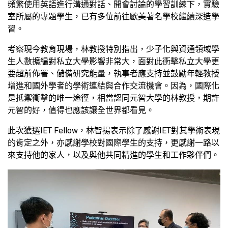
頻繁使用英語進行溝通對話、開會討論的學習訓練下，實驗
室所屬的專題學生，已有多位前往歐美著名學校繼續深造學
習。
考察現今教育現場，林教授特別指出，少子化與資通領域學
生人數擴編對私立大學影響非常大，面對此衝擊私立大學更
要超前佈署、儲備研究能量，執事者應支持並鼓勵年輕教授
增進和國外學者的學術連結與合作交流機會。因為，國際化
是抵禦衝擊的唯一途徑，相當認同元智大學的林教授，期許
元智的好，值得也應該讓全世界都看見。
此次獲選IET Fellow，林智揚表示除了感謝IET對其學術表現
的肯定之外，亦感謝學校對國際學生的支持，更感謝一路以
來支持他的家人，以及與他共同精進的學生和工作夥伴們。