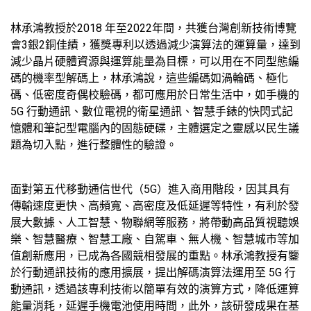
林承鴻教授於2018 年至2022年間，共獲台灣創新技術博覽
會3銀2銅佳績，獲獎專利以透過減少演算法的運算量，達到
減少晶片硬體資源與運算能量為目標，可以用在不同型態編
碼的機率型解碼上，林承鴻說，這些編碼如渦輪碼、極化
碼、低密度奇偶校驗碼，都可應用於日常生活中，如手機的
5G 行動通訊、數位電視的衛星通訊、智慧手錶的快閃式記
憶體和筆記型電腦內的固態硬碟，主體選定之靈感以民生議
題為切入點，進行整體性的驗證。
面對第五代移動通信世代（5G）進入商用階段，因其具有
傳輸速度更快、高頻寬、高密度及低延遲等特性，有利於發
展大數據、人工智慧、物聯網等服務，將帶動高品質視聽娛
樂、智慧醫療、智慧工廠、自駕車、無人機、智慧城市等加
值創新應用，已成為各國競相發展的重點。林承鴻教授有鑒
於行動通訊技術的應用擴展，提出解碼演算法運用至 5G 行
動通訊，透過該專利技術以簡單有效的演算方式，降低運算
能量消耗，延遲手機電池使用時間，此外，該研發成果在基