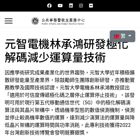
選擇你的語言
繁
元智電機林承鴻研發極化
解碼減少運算量技術
因應學術研究成果產業化的世界趨勢，元智大學近年積極擴
散研發能量至產業界，除鼓勵師生團隊創新研發，亦推動實
務教學及國際技術認證。元智大學電機系林承鴻教授提出
「適用於可信度傳遞極化碼之層停止運算停止技術」，該發
明可用於現行第五代移動通信世代（5G）中的極化解碼演
算法與其晶片架構中，透過機率型態的數值偵測機制，偵測
並停止較高機率數值的運算，達到減少演算法的運算量與降
低晶片架構的運算時間與功率消耗，此專利技術獲得2022
年台灣創新技術博覽會發明競賽銀獎。