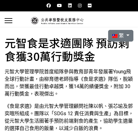
選擇你的語言
繁
元智食是求適團隊 預訪剩
食獲30萬行動獎金
元智大學管理學院首度組隊參與教育部青年發展署Young飛
全球行動計畫，由柳育德老師指導《食是求適》隊伍，脫穎
而出，榮獲最佳行動卓越獎，獲14萬的績優獎金，附加 30
萬行動獎金，表現傑出。
《食是求適》是由元智大學管理顧問社陳以帆、張芯瑜及郭
奕暄所組成。團隊以「SDGs 12 責任消費與生產」為目標，
從元智大學生活圈著手預防前端剩食的產生，協助學生適量
的選擇自己食用的飯量，以減少白飯的浪費。