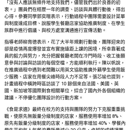
「沒有人應該無條件地支持我們，儘管我們出於良善的初
衷。」團員們在經歷一年的調查、訪談與具體行動後，得出
心得。參賽同學郭奕暄表示，行動過程中團隊需要設計菜單
與制度達成目標、說服學生餐廳店家協助推廣制度、在學生
族群中進行倡議、與校方處室溝通進行宣傳活動。
指導老師柳育德表示，花了大半年規劃行動後，團隊迎來的
卻是疫情再度爆發並宣布實施遠距上課的困境，所幸靠著成
員的毅力與努力，充分把握餐廳老闆在冷門時段、收工後願
意參與討論與訪談的每個空檔，方能順利執行。陳以帆說，
在推廣過程中遇到老闆難以用英文協助推廣外籍學生使用飯
少服務、店家在用餐尖峰時段人力不足等。張芯瑜也提到，
計畫過程中橫跨時區訪談了 10 餘個來自法國、美國、英
國、新加坡等國際剩食相關單位，綜合了國內外各個組織的
建議，不停優化團隊設計的行動方案。
《食是求適》最終在校方的支持與團隊的努力下克服重重挑
戰，使原先無飯量分級制度的店家，服務使用率增加 8%、
原先有飯量分級制度的店家，服務使用率增加 40%、學餐內