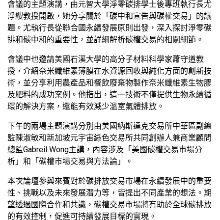
會議的主題演講，由元智大學淨零碳排學士後專班執行長尤
淨纓教授開啟，她分享關於「碳中和宣告與碳權交易」的議
題。尤執行長從聯合國永續發展原則出發，深入探討淨零碳
排和碳中和的重要性，並詳細解析碳權交易的相關細節。
會議中也邀請美國石溪大學的高分子材料科學家蕭守道教
授，介紹奈米纖維素薄膜在水資源回收與純化方面的創新技
術，並分享利用農產品和餐飲廢棄物製作奈米纖維素生物膠
及肥料的成功案例。他指出，這一技術不僅提供生物永續循
環的解決方案，還能有效減少溫室氣體排放。
下午的兩場主題演講分別由美國納斯達克交易所中華區副總
監陳淑敏和新加坡元宇宙綠色交易所共同創辦人兼商業顧問
總監Gabreil Wong主講，內容涉及「美國碳權交易市場分
析」和「碳權市場交易與方法論」。
本次論壇參與來賓對於碳排放交易市場在永續發展中的重要
性、挑戰以及未來發展潛力等，皆提出不同產業的想法。期
望透過國際合作和共識，碳權交易市場將有助於全球碳排放
的有效控制，促進可持續發展目標的實現。