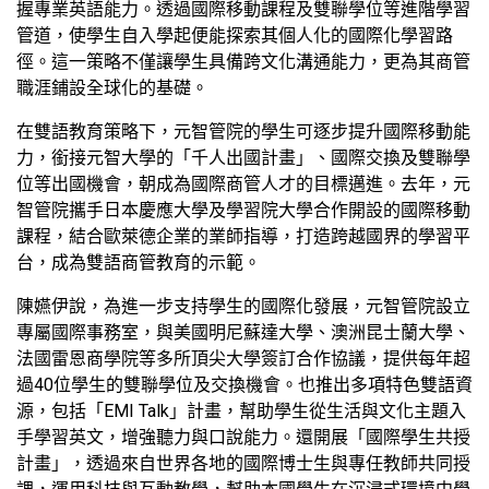
握專業英語能力。透過國際移動課程及雙聯學位等進階學習
管道，使學生自入學起便能探索其個人化的國際化學習路
徑。這一策略不僅讓學生具備跨文化溝通能力，更為其商管
職涯鋪設全球化的基礎。
在雙語教育策略下，元智管院的學生可逐步提升國際移動能
力，銜接元智大學的「千人出國計畫」、國際交換及雙聯學
位等出國機會，朝成為國際商管人才的目標邁進。去年，元
智管院攜手日本慶應大學及學習院大學合作開設的國際移動
課程，結合歐萊德企業的業師指導，打造跨越國界的學習平
台，成為雙語商管教育的示範。
陳嬿伊說，為進一步支持學生的國際化發展，元智管院設立
專屬國際事務室，與美國明尼蘇達大學、澳洲昆士蘭大學、
法國雷恩商學院等多所頂尖大學簽訂合作協議，提供每年超
過40位學生的雙聯學位及交換機會。也推出多項特色雙語資
源，包括「EMI Talk」計畫，幫助學生從生活與文化主題入
手學習英文，增強聽力與口說能力。還開展「國際學生共授
計畫」，透過來自世界各地的國際博士生與專任教師共同授