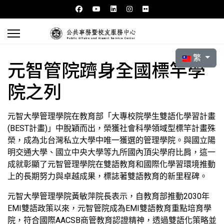
選擇你的語言
繁
元智管院躋身全國標竿學
院之列
元智大學管理學院在教育部「大專校院學生雙語化學習計畫
(BEST計畫)」中脫穎而出，榮獲社會科學領域型標竿計畫殊
榮，成為北台灣私立大學中唯一獲選的管理學院。與國立陽
明交通大學、國立中央大學等九所國內頂尖學府比肩，這一
成就彰顯了元智管理學院在雙語教育和國際化學習環境推動
上的長期努力與卓越成果，標誌著雙語教育的新里程碑。
元智大學管理學院黃敏萍院長表示，自教育部推動2030年
EMI雙語政策以來，元智管院成為EMI雙語教育重點培育學
院，符合國際AACSB商管教育認證精神，透過雙語化策略並