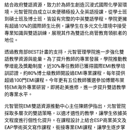
結合政府雙語資源，致力於為師生創造沉浸式國際化學習環
境。元智管院自成立以來便積極投入全英語授課，從學士班
到碩士班及博士班，皆設有完整的中英雙語學程。學院更擁
有超過10%的國際師生比例，讓學生在多元文化環境中接受
專業知識與雙語訓練，展現其作為雙語化商管教育領航者的
地位。
透過教育部BEST計畫的支持，元智管理學院進一步強化雙
語教學資源與能量。為了提升教師的專業發展，學院推動教
學增能及獎勵制度，近30%專任教師已獲得國際EMI教學培
訓認證，約80%博士級教師開設過EMI專業課程，每年提供
超過100門EMI課程。今年更有五位教師獲選參加傅爾布萊
特EMI海外專業研習，即將赴美進修，進一步提升雙語教學
的專業水平。
元智管院EMI雙語資源推動中心主任陳嬿伊指出，元智管院
採取多層次的雙語策略，以適才適性的教學，讓學生依據英
文程度進行個性化提升。在課程設計上結合ESP商業英文及
EAP學術英文寫作課程，銜接專業EMI課程，讓學生逐步掌