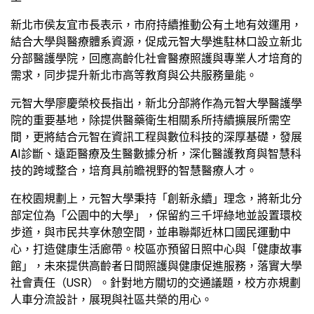
新北市侯友宜市長表示，市府持續推動公有土地有效運用，
結合大學與醫療體系資源，促成元智大學進駐林口設立新北
分部醫護學院，回應高齡化社會醫療照護與專業人才培育的
需求，同步提升新北市高等教育與公共服務量能。
元智大學廖慶榮校長指出，新北分部將作為元智大學醫護學
院的重要基地，除提供醫藥衛生相關系所持續擴展所需空
間，更將結合元智在資訊工程與數位科技的深厚基礎，發展
AI診斷、遠距醫療及生醫數據分析，深化醫護教育與智慧科
技的跨域整合，培育具前瞻視野的智慧醫療人才。
在校園規劃上，元智大學秉持「創新永續」理念，將新北分
部定位為「公園中的大學」，保留約三千坪綠地並設置環校
步道，與市民共享休憩空間，並串聯鄰近林口國民運動中
心，打造健康生活廊帶。校區亦預留日照中心與「健康故事
館」，未來提供高齡者日間照護與健康促進服務，落實大學
社會責任（USR）。針對地方關切的交通議題，校方亦規劃
人車分流設計，展現與社區共榮的用心。