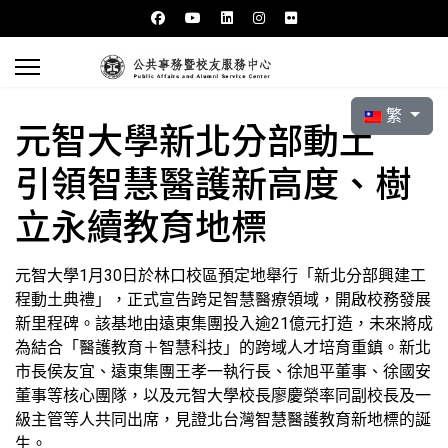
選擇你的語言
繁
元智大學新北分部動土
引領智慧醫護新高度、樹
立永續教育地標
元智大學1月30日於林口校區預定地舉行「新北分部興建工
程動土典禮」，正式宣告跨足智慧醫療領域，開啟校務發展
新里程碑。該基地由遠東集團投入逾21億元打造，未來將成
為結合「醫護教育＋智慧科技」的跨域人才培育重鎮。新北
市長侯友宜、遠東集團王孝一執行長、徐旭平董事、徐國安
董事等核心團隊，以及元智大學校長廖慶榮率同副校長及一
級主管等人共同出席，見證北台灣智慧醫護教育新地標的誕
生。