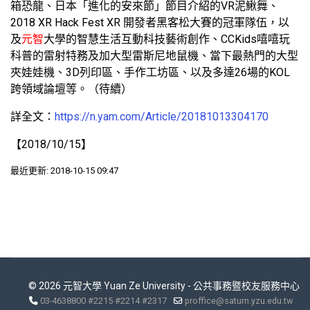
箱恐龍、日本「進化的安來節」節目介紹的VR泥鰍舞、
2018 XR Hack Fest XR 開發者黑客松大賽的冠軍隊伍，以
及
元智
大學的智慧生活互動科技藝術創作、CCKids嘻嘻玩
科普的雷射特務及加大型雷斯尼地鼠機、當下最熱門的大型
夾娃娃機、3D列印區、手作工坊區、以及多達26場的KOL
跨領域論壇等。（待續）
詳全文：
https://n.yam.com/Article/20181013304170
【2018/10/15】
最近更新: 2018-10-15 09:47
© 2026 元智大學 Yuan Ze University - 公共事務暨校友服務中心
03-4638800 #2215 #2214 #2317
proffice@saturn.yzu.edu.tw