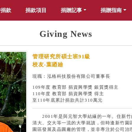
時捐款
捐款項目
捐贈記事
捐贈指南
Giving News
管理研究所碩士班91級
校友-葉廼廸
現職：泓格科技股份有限公司董事長
109年度 教育部 捐資興學獎 銀質獎得主
110年度 教育部 捐資興學獎 得主
至110年底累計捐款共計310萬元
2001年是與元智大學結緣的一年。住新竹
清大、交大等一流的大學就讀，但時逢新竹園區
園區發展及晶圓廠的管理，並非專注於公司治理