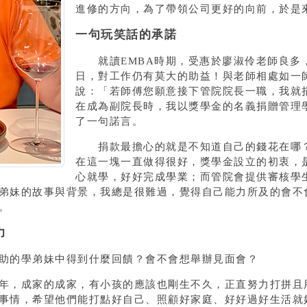
進修的方向，為了帶領公司更好的向前，於是
一句玩笑話的承諾
就讀EMBA時期，受惠於廖淑伶老師良多
日，對工作仍有莫大的助益！與老師相處如一
說：「若師傅您願意接下管院院長一職，我就
在成為副院長時，我以獎學金的名義捐贈管理學
了一句諾言。
捐款最擔心的就是不知道自己的錢花在哪？
在這一塊一直做得很好，獎學金設立的初衷，
心就學，好好完成學業；而管院會提供審核學
弟妹的故事與背景，我總是很難過，覺得自己能力所及的會不
。
力
的學弟妹中得到什麼回饋？會不會想舉辦見面會？
，成家的成家，有小孩的應該也剛生不久，正直努力打拼且
事情，希望他們能打點好自己、照顧好家庭、好好過好生活就