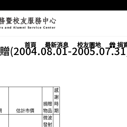
首頁
最新消息
校友園地
捐
04.08.01-2005.07.31
感
謝
捐贈
時
期
估計市價
物品
期
微波
發射