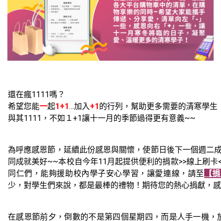
還在瘋1111嗎？
希望您能
一
起
1+1
…加入
+1
的行列，幫助更多需要的清寒學生
與其1111，不如１+1讓十一月的季節過得更有意義~~
為呼應感恩節，延續此份感恩與關懷，使節日後下一個週二成為慈善日
同成就美好~~本校自今年11月起提供便利的捐款>>線上刷卡
同仁們，能夠援助校內學子安心學習，讓愛連線，請至
【捐
少，對學生們來說，都是最棒的禮物！期待您的熱心捐獻，感
在感恩節前夕，倒數的不是第四個星期四，而是人手一機，