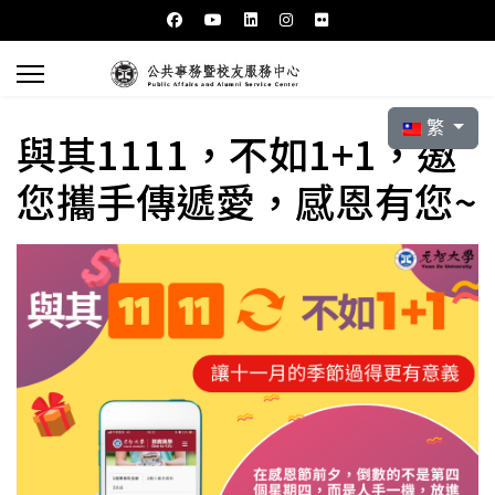
選擇你的語言
繁
與其1111，不如1+1，邀
您攜手傳遞愛，感恩有您~