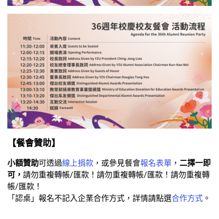
【餐會贊助
】
小額贊助
可透過
線上捐款
，或參見餐會
報名表單
，
二擇一即
可，
請勿重複轉帳/匯款！請勿重複轉帳/匯款！請勿重複轉
帳/匯款！
「認桌」報名不記入企業合作方式，詳情請點選
合作方式
。