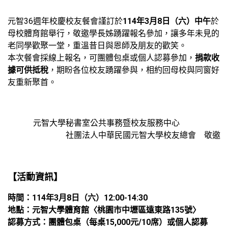
元智36週年校慶校友餐會謹訂於
114年3月8日（六）中午
於
母校體育館舉行，敬邀學長姊踴躍報名參加，讓多年未見的
老同學歡聚一堂，重溫昔日與恩師及朋友的歡笑。
本次餐會採線上報名，可團體包桌或個人認募參加，
捐款收
據可供抵稅
，期盼各位校友踴躍參與，相約回母校與同窗好
友重新聚首。
元智大學秘書室公共事務暨校友服務中心
社團法人中華民國元智大學校友總會 敬邀
【
活動資訊】
時間：114年3月8日（六）12:00-14:30
地點：元智大學體育館〈桃園市中壢區遠東路135號〉
認募方式：團體包桌（每桌15,000元/10席）或個人認募