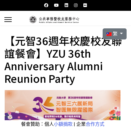
選擇你的語言
繁
【元智36週年校慶校友聯
誼餐會】YZU 36th
Anniversary Alumni
Reunion Party
餐會贊助：個人
小額捐款
| 企業
合作方式