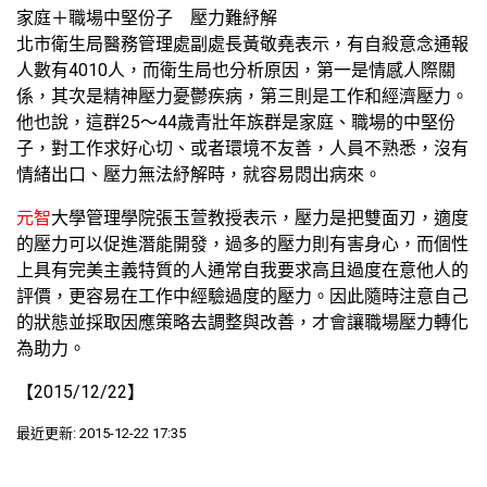
家庭＋職場中堅份子 壓力難紓解
北市衛生局醫務管理處副處長黃敬堯表示，有自殺意念通報
人數有4010人，而衛生局也分析原因，第一是情感人際關
係，其次是精神壓力憂鬱疾病，第三則是工作和經濟壓力。
他也說，這群25～44歲青壯年族群是家庭、職場的中堅份
子，對工作求好心切、或者環境不友善，人員不熟悉，沒有
情緒出口、壓力無法紓解時，就容易悶出病來。
元智
大學管理學院張玉萱教授表示，壓力是把雙面刃，適度
的壓力可以促進潛能開發，過多的壓力則有害身心，而個性
上具有完美主義特質的人通常自我要求高且過度在意他人的
評價，更容易在工作中經驗過度的壓力。因此隨時注意自己
的狀態並採取因應策略去調整與改善，才會讓職場壓力轉化
為助力。
【2015/12/22】
最近更新: 2015-12-22 17:35