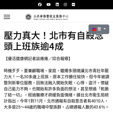
選擇你的語言
繁
壓力真大！北市有自殺念
頭上班族逾4成
【優活健康網記者談雍雍／綜合報導】
時機歹歹，要兼顧職場、家庭，蠟燭多頭燒讓北市青壯年壓
力大！一名30多歲上班族，原本工作勝任愉快，但今年被調
整到新單位服務，因無法融入開始失眠、心悸、盜汗，懷疑
自己能力不夠，也開始有許多負面的想法，甚至想過「乾脆
了結一切」，經過醫療才疏緩負面情緒。據台北市衛生局統
計指出，今年1到11月，北市通報有自殺意念者有4010人，
大多是25～44歲的職場中堅族群，占總通報人數的43.6％。