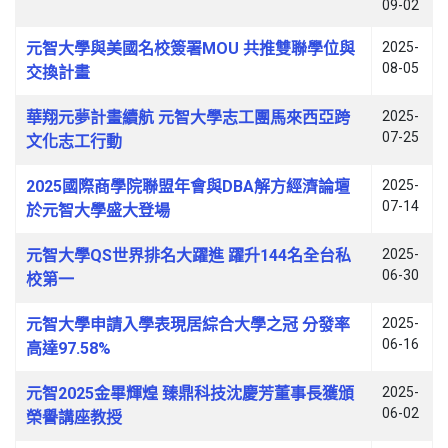
09-02
元智大學與美國名校簽署MOU 共推雙聯學位與
2025-
08-05
交換計畫
華翔元夢計畫續航 元智大學志工團馬來西亞跨
2025-
07-25
文化志工行動
2025國際商學院聯盟年會與DBA解方經濟論壇
2025-
07-14
於元智大學盛大登場
元智大學QS世界排名大躍進 躍升144名全台私
2025-
06-30
校第一
元智大學申請入學表現居綜合大學之冠 分發率
2025-
06-16
高達97.58%
元智2025金畢輝煌 臻鼎科技沈慶芳董事長獲頒
2025-
06-02
榮譽講座教授