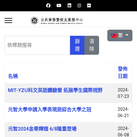
選擇你的語言
繁
依標題搜尋
篩
清
選
除
發佈
名稱
日期
文章列表
MIT-YZU科文英語體驗營 拓展學生國際視野
2024-
07-23
元智大學申請入學表現居綜合大學之冠
2024-
06-21
元智2024金畢輝煌 6/8隆重登場
2024-
06-08