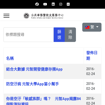
選擇你的語言
繁
依標題搜尋
篩
清
選
除
發佈日
名稱
期
文章列表
結合大數據 元智開發健康存摺App
2016-
02-24
防空汙病 元智大學App當小幫手
2016-
02-24
你是空汙「敏感族群」嗎？ 元智App揭露84
2016-
02-24
個監測站資訊