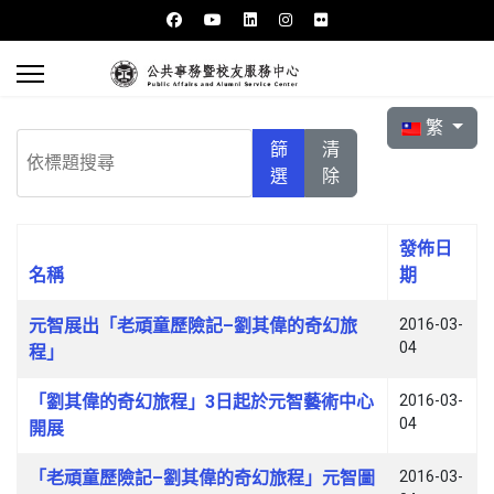
選擇你的語言
繁
依標題搜尋
篩
清
選
除
發佈日
名稱
期
文章列表
元智展出「老頑童歷險記–劉其偉的奇幻旅
2016-03-
04
程」
「劉其偉的奇幻旅程」3日起於元智藝術中心
2016-03-
04
開展
「老頑童歷險記–劉其偉的奇幻旅程」元智圖
2016-03-