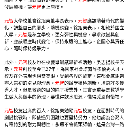
國際學生，面對高教危機與少子化，
元智
將創新發展，尋求
發展契機，讓
元智
更上層樓。
元智
大學校董會徐旭東董事長表示，
元智
應該隨著時代的變
化，調整自己的腳步，隨機應變。徐旭東表示，相較於國立
大學，
元智
是私立學校，更有彈性與機會，尋求改變與創
新，應該順應時代變化，保持永遠的上進心、企圖心與責任
心，隨時保持競爭力。
此外，
元智
校友也在校慶舉辦感恩祈福活動，吳志揚校長表
示，
元智
創校至今已27年，為國家社會培育許多優秀人才，
校友在外表現也相當亮眼，受到各界的肯定，這都要感謝創
辦人當初的卓見與理念。
元智
的辦學積極創新，培育許多優
秀人才，但是教育的目的除了授業外，其實更重要是教導學
生做人與做事的道理，要懂得飲水思源，懂得感恩與惜福。
元智
校友出席約百人，徐旭東勉勵
元智
校友，在面對時代的
劇變挑戰時，即使遇到困難也要堅持努力，他也認為台灣人
有種特別的耐力與韌性，永遠不會低頭認輸，這是台灣一路