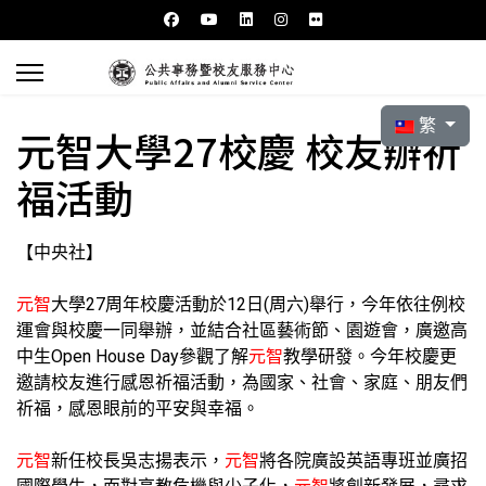
選擇你的語言
繁
元智大學27校慶 校友辦祈
福活動
【中央社】
元智
大學27周年校慶活動於12日(周六)舉行，今年依往例校
運會與校慶一同舉辦，並結合社區藝術節、園遊會，廣邀高
中生Open House Day參觀了解
元智
教學研發。今年校慶更
邀請校友進行感恩祈福活動，為國家、社會、家庭、朋友們
祈福，感恩眼前的平安與幸福。
元智
新任校長吳志揚表示，
元智
將各院廣設英語專班並廣招