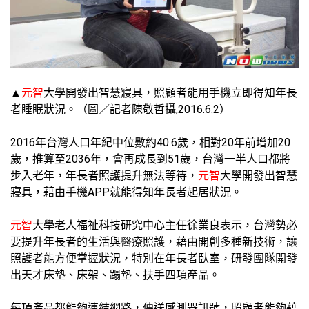
▲
元智
大學開發出智慧寢具，照顧者能用手機立即得知年長
者睡眠狀況。（圖／記者陳敬哲攝,2016.6.2）
2016年台灣人口年紀中位數約40.6歲，相對20年前增加20
歲，推算至2036年，會再成長到51歲，台灣一半人口都將
步入老年，年長者照護提升無法等待，
元智
大學開發出智慧
寢具，藉由手機APP就能得知年長者起居狀況。
元智
大學老人福祉科技研究中心主任徐業良表示，台灣勢必
要提升年長者的生活與醫療照護，藉由開創多種新技術，讓
照護者能方便掌握狀況，特別在年長者臥室，研發團隊開發
出天才床墊、床架、蹋墊、扶手四項產品。
每項產品都能夠連結網路，傳送感測器訊號，照顧者能夠藉