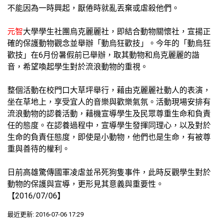
不能因為一時興起，厭倦時就亂丟棄或虐殺他們。
元智
大學學生社團烏克麗麗社，即結合動物關懷社，宣揚正
確的保護動物觀念並舉辦「動烏狂歡技」。今年的「動烏狂
歡技」在6月份暑假前已舉辦，取其動物和烏克麗麗的諧
音，希望喚起學生對於流浪動物的重視。
整個活動在校門口大草坪舉行，藉由克麗麗社動人的表演，
坐在草地上，享受宜人的音樂與歡樂氣氛。活動現場安排有
流浪動物的認養活動，藉機宣導學生及民眾尊重生命和負責
任的態度。在認養過程中，宣導學生發揮同理心，以及對於
生命的負責任態度，即使是小動物，他們也是生命，有被尊
重與善待的權利。
日前高雄驚傳國軍凌虐並吊死狗隻事件，此時反觀學生對於
動物的保護與宣導，更形見其意義與重要性。
【2016/07/06】
最近更新: 2016-07-06 17:29