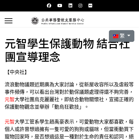
選擇你的語言
繁
元智學生保護動物 結合社
團宣導理念
【中央社】
流浪動物議題近期廣為大家討論，從新屋收容所以及虐殺等
事件頻傳，可以看出台灣對於動保議題處理得還不夠完善，
元智
大學社團烏克麗麗社，即結合動物關懷社，宣揚正確的
保護動物觀念並舉辦「動烏狂歡技」。
元智
大學工管系學生趙禹豪表示，可愛動物大家都喜歡，每
個人或許曾想過擁有一隻可愛的狗狗或貓咪，但當衝動買下
寵物回家時，是否想過這是一種對於生命的責任和認同，絕