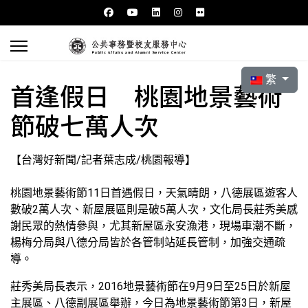
選擇你的語言
繁
首逢假日 桃園地景藝術
節破七萬人次
【台灣好新聞/記者葉志成/桃園報導】
桃園地景藝術節11日首遇假日，天氣晴朗，八德展區遊客人
數破2萬人次、新屋展區則是破5萬人次，文化局長莊秀美感
謝民眾的熱情參與，尤其新屋區永安漁港，現場車潮不斷，
楊梅分局與八德分局皆於各管制站延長管制，加強交通疏
導。
莊秀美局長表示，2016地景藝術節在9月9日至25日於新屋
主展區、八德副展區舉辦，今日為地景藝術節第3日，新屋