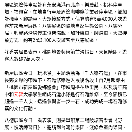
展區週邊停車點計有永安漁港南北岸、樂農莊、桃科停車
場、福興宮、在地自行車及周邊咖啡廳等業者停車區，並加
計機車、腳踏車、大眾接駁方式，估算約有5萬4,000人次遊
客前來新屋展區；八德展區的陂塘自然生態公園、八德分
局、興豐路沿線停車位皆滿載，加計機車、腳踏車、大眾接
駁方式，約有2萬3,100人次遊客至八德展區。
莊秀美局長表示，桃園地景藝術節首遇假日，天氣晴朗，遊
客人數破7萬人次。
新屋展區今日「玩地景」主題活動為「千人築石滬」，在市
長鄭文燦的帶領下，石滬修築進入最後階段！自7月起即由
「桃園市新屋區愛鄉協會」帶領周邊在地里民，以及清華高
中和
元智
大學學生組成石滬小隊進行石滬維修，至今累積已
超過一千人次，透過參與者一步一石，成功完成一場石滬修
築的文化行動。
八德展區今日「看表演」則是舉辦第二場陂塘音樂會《舒
展，慢活練習日》，邀請到台灣竹樂團、淺綠色室內樂團、