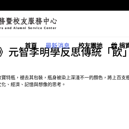
首頁
最新消息
校友園地
捐
》元智李明學反思傳統「飲
飲寶特瓶，褪去其包裝，瓶身被染上深淺不一的顏色，將上百支
文化、經濟、記憶與想像的思考。