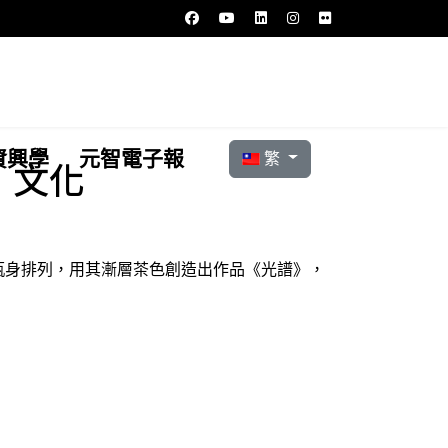
選擇你的語言
資興學
元智電子報
繁
」文化
瓶身排列，用其漸層茶色創造出作品《光譜》，