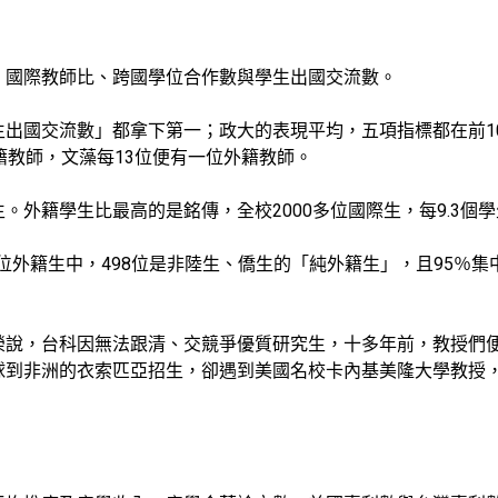
、國際教師比、跨國學位合作數與學生出國交流數。
生出國交流數」都拿下第一；政大的表現平均，五項指標都在前1
籍教師，文藻每13位便有一位外籍教師。
外籍學生比最高的是銘傳，全校2000多位國際生，每9.3個
多位外籍生中，498位是非陸生、僑生的「純外籍生」，且95％
榮說，台科因無法跟清、交競爭優質研究生，十多年前，教授們
球到非洲的衣索匹亞招生，卻遇到美國名校卡內基美隆大學教授，