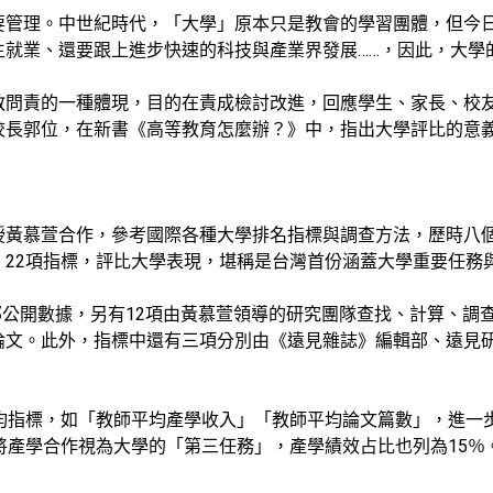
要管理。中世紀時代，「大學」原本只是教會的學習團體，但今
生就業、還要跟上進步快速的科技與產業界發展……，因此，大學
教問責的一種體現，目的在責成檢討改進，回應學生、家長、校
校長郭位，在新書《高等教育怎麼辦？》中，指出大學評比的意
授黃慕萱合作，參考國際各種大學排名指標與調查方法，歷時八
、22項指標，評比大學表現，堪稱是台灣首份涵蓋大學重要任務
育部公開數據，另有12項由黃慕萱領導的研究團隊查找、計算、
論文。此外，指標中還有三項分別由《遠見雜誌》編輯部、遠見
人均指標，如「教師平均產學收入」「教師平均論文篇數」，進一
將產學合作視為大學的「第三任務」，產學績效占比也列為15％