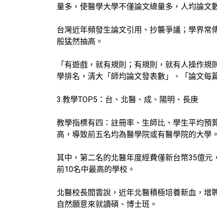
量多，使醫學大學不僅論文總量多，人均論文
台灣近年頻發生論文引用、抄襲爭議；學界常
般猛然抽高。
「有遊戲，就有規則；有規則，就有人操作規
學排名，清大「師均論文發表數」、「論文每
3.教學TOP5：台、北醫、成、陽明、長庚
教學指標有四：註冊率、生師比、學生平均預
高，導致前五名均為醫學院或有醫學院的大學
其中，第二名的北醫年度經費僅新台幣35億元，
前10名中最高的學校。
北醫校長閻雲說，近年北醫積極培養新血，增
自然願意來就讀碩、博士班。