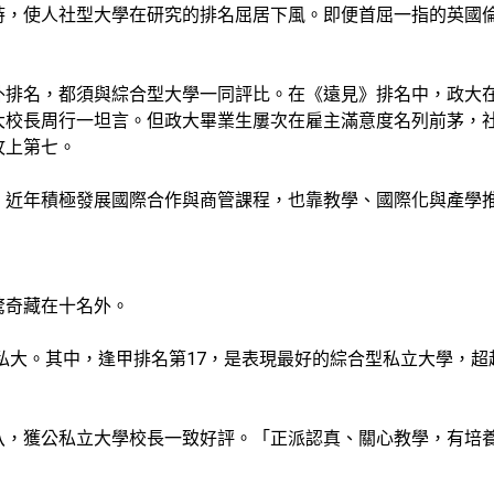
時，使人社型大學在研究的排名屈居下風。即便首屈一指的英國倫
外排名，都須與綜合型大學一同評比。在《遠見》排名中，政大
大校長周行一坦言。但政大畢業生屢次在雇主滿意度名列前茅，
攻上第七。
，近年積極發展國際合作與商管課程，也靠教學、國際化與產學推
驚奇藏在十名外。
為私大。其中，逢甲排名第17，是表現最好的綜合型私立大學，
八，獲公私立大學校長一致好評。「正派認真、關心教學，有培