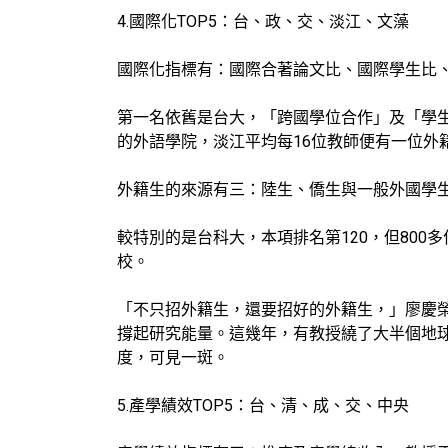
4.國際化TOP5：台、政、交、淡江、文藻
國際化指標有：國際合著論文比、國際學生比
第一名依舊是台大，「跨國學位合作」及「學
的外語學院，淡江平均每16位教師便有一位外
外籍生的來源有三：陸生、僑生與一般外國學生。
較特別的是台科大，本項排名第120，但800
校。
「不只招外籍生，還要招好的外籍生，」廖慶
撐起研究能量。這幾年，有教授繞了大半個地
度，可見一斑。
5.產學績效TOP5：台、清、成、交、中央