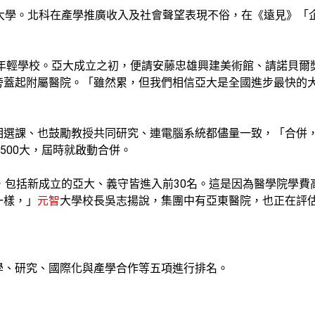
技大學。北科在產學推廣收入及社會聲望表現不俗，在《遠見》「
最年輕學校。亞大成立之初，便請安藤忠雄興建美術館、請諾貝
旁蓋起附屬醫院。「雖然累，但我們相信亞大是全國進步最快的
相選課、也鼓勵教授共同研究、連電腦系統都儘量一致，「合併
500大，屆時就啟動合併。
，包括新成立的亞大、義守皆進入前30名。這是因為醫學院學
一樣，」
元智
大學校長吳志揚說，集團中有亞東醫院，也正在評
學、研究、國際化與產學合作等五項進行排名。