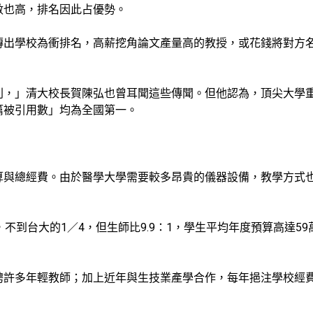
數也高，排名因此占優勢。
傳出學校為衝排名，高薪挖角論文產量高的教授，或花錢將對方
則，」清大校長賀陳弘也曾耳聞這些傳聞。但他認為，頂尖大學重
篇被引用數」均為全國第一。
算與總經費。由於醫學大學需要較多昂貴的儀器設備，教學方式
。
不到台大的1／4，但生師比9.9：1，學生平均年度預算高達5
聘許多年輕教師；加上近年與生技業產學合作，每年挹注學校經