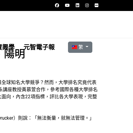
選擇你的語言
資興學
元智電子報
繁
、陽明
與全球知名大學競爭？然而，大學排名究竟代表
系講座教授黃慕萱合作，參考國際各種大學排名
面向，內含22項指標，評比各大學表現，完整
 Drucker）則說：「無法衡量，就無法管理。」