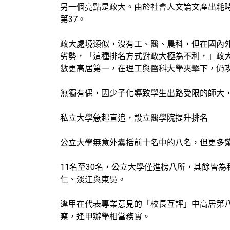
另一個亮點是政大。由於社會人文論文產出耗
第37。
政大處境類似，沒有工、醫、農科，但在國內
劣勢，「這種排名方式對政大極為不利，」政
數更高居第一，在理工與醫科大學夾擊下，仍
無獨有偶，因少子化導致學生出路受限的師大
私立大學急起直追，設立醫學院提升排名
公立大學無意外囊括前十名中的八名，但更多
11名至30名，公立大學僅進榜八所，其餘皆
仁、淡江與東吳。
逢甲在代表專業意見的「校長互評」中高居第
察，逢甲辦學相當務實。