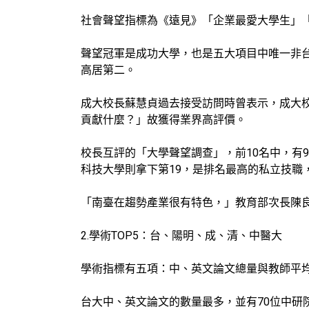
社會聲望指標為《遠見》「企業最愛大學生」
聲望冠軍是成功大學，也是五大項目中唯一非
高居第二。
成大校長蘇慧貞過去接受訪問時曾表示，成大
貢獻什麼？」故獲得業界高評價。
校長互評的「大學聲望調查」，前10名中，有
科技大學則拿下第19，是排名最高的私立技職
「南臺在趨勢產業很有特色，」教育部次長陳
2.學術TOP5：台、陽明、成、清、中醫大
學術指標有五項：中、英文論文總量與教師平
台大中、英文論文的數量最多，並有70位中