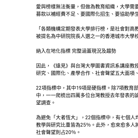
愛與榜樣無法衡量，但做為教育組織，大學需
募款以補經費不足、要國際化招生、要協助學
「各類機構定期發表大學排行榜，是社會對高
被提名為中研院院長人選之一的香港城市大學
納入在地化指標 完整涵蓋現況及趨勢
因此，《遠見》與台灣大學圖書資訊系講座教
研究、國際化、產學合作、社會聲望五大面項
22項指標中，其中19項是硬指標。除7項教
中，一一爬梳出四萬多位台灣教授去年發表的
望調查。
為避免「大者恆大」，22個指標中，有七個
教學與研究比重皆為25％。此外，愈來愈多人
社會聲望則占20％。