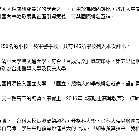
是國內相關研究最好的學者之一。」由於為國內評比，故加入中
對國內高教發展具正面引導意義，可與國際排名互補。
150名的小校，及軍警學校，共有145所學校列入本次評比。
、清華大學與交通大學，符合「台成清交」既定印象。第五是陽
分別為台北醫學大學及長庚大學。
全國資源投入國立大學，「國立、規模大的學校排名就高。設計
高下的態勢。事實上，2016年《泰晤士高等教育》（Times Hig
技職？」台科大校長廖慶榮認為，升格科大後，台科大得以與國
來自高職，學生平均預算也僅台大的七成，「如果預算拉平，我