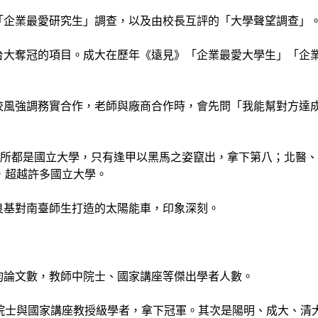
「企業最愛研究生」調查，以及由校長互評的「大學聲望調查」
台大奪冠的項目。成大在歷年《遠見》「企業最愛大學生」「企
校風強調務實合作，老師與廠商合作時，會先問「我能幫對方達
9所都是國立大學，只有逢甲以黑馬之姿竄出，拿下第八；北醫、
，超越許多國立大學。
良基對南臺師生打造的太陽能車，印象深刻。
均論文數，教師中院士、國家講座等傑出學者人數。
研院士與國家講座教授級學者，拿下冠軍。其次是陽明、成大、清