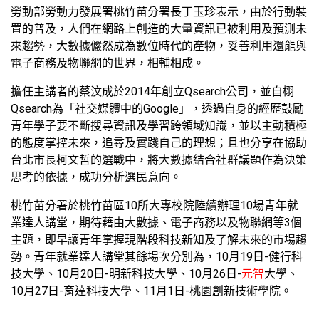
勞動部勞動力發展署桃竹苗分署長丁玉珍表示，由於行動裝
置的普及，人們在網路上創造的大量資訊已被利用及預測未
來趨勢，大數據儼然成為數位時代的產物，妥善利用還能與
電子商務及物聯網的世界，相輔相成。
擔任主講者的蔡汶成於2014年創立Qsearch公司，並自栩
Qsearch為「社交媒體中的Google」，透過自身的經歷鼓勵
青年學子要不斷搜尋資訊及學習跨領域知識，並以主動積極
的態度掌控未來，追尋及實踐自己的理想；且也分享在協助
台北市長柯文哲的選戰中，將大數據結合社群議題作為決策
思考的依據，成功分析選民意向。
桃竹苗分署於桃竹苗區10所大專校院陸續辦理10場青年就
業達人講堂，期待藉由大數據、電子商務以及物聯網等3個
主題，即早讓青年掌握現階段科技新知及了解未來的市場趨
勢。青年就業達人講堂其餘場次分別為，10月19日-健行科
技大學、10月20日-明新科技大學、10月26日-
元智
大學、
10月27日-育達科技大學、11月1日-桃園創新技術學院。